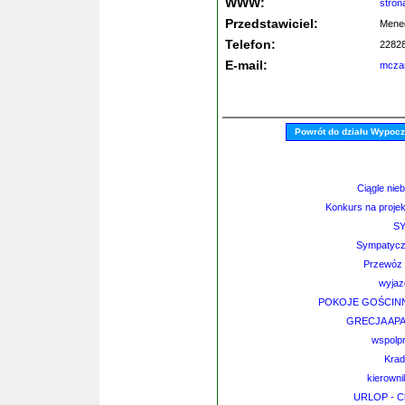
WWW:
stro
Przedstawiciel:
Mened
Telefon:
2282
E-mail:
mcza
Powrót do działu Wypoc
Ciągle nie
Konkurs na proje
SY
Sympatycz
Przewóz o
wyjaz
POKOJE GOŚCIN
GRECJA AP
wspolp
Krad
kierown
URLOP - Ch