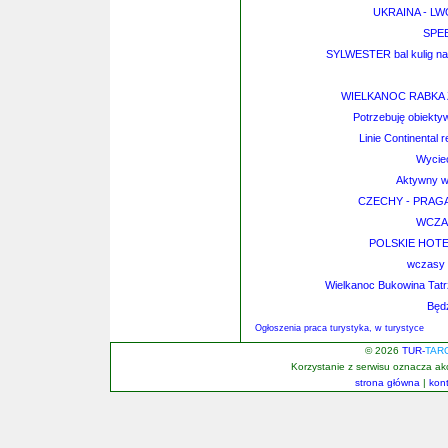
UKRAINA - L
SPEE
SYLWESTER bal kulig n
WIELKANOC RABKA 
Potrzebuję obiektyw
Linie Continental 
Wycie
Aktywny w
CZECHY - PRAGA
WCZAS
POLSKIE HOTELE 
wczasy w
Wielkanoc Bukowina Tat
Będ
Ogłoszenia praca turystyka, w turystyce
© 2026
TUR-
TAR
Korzystanie z serwisu oznacza a
strona główna
|
kon