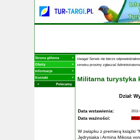
Strona główna
Uwaga! Serwis nie bierze odpowiedzialnoś
Oferty
serwisu prosimy zgłaszać Administratoro
Informacje
Militarna turystyka
Kontakt
Polecamy
Dział: W
Data wstawienia:
2011-
Data ważności:
2012-
W związku z premierą książki "
Jędrysiaka i Armina Mikosa vo