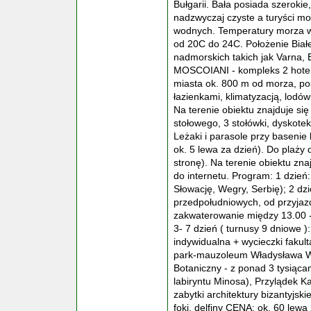
Bułgarii. Bała posiada szerokie
nadzwyczaj czyste a turyści mo
wodnych. Temperatury morza w
od 20C do 24C. Położenie Białe
nadmorskich takich jak Varna
MOSCOIANI - kompleks 2 hotel
miasta ok. 800 m od morza, po
łazienkami, klimatyzacją, lodów
Na terenie obiektu znajduje się
stołowego, 3 stołówki, dyskote
Leżaki i parasole przy basenie
ok. 5 lewa za dzień). Do plaży 
stronę). Na terenie obiektu z
do internetu. Program: 1 dzień
Słowację, Wegry, Serbię); 2 dzi
przedpołudniowych, od przyjaz
zakwaterowanie między 13.00 - 
3- 7 dzień ( turnusy 9 dniowe 
indywidualna + wycieczki faku
park-mauzoleum Władysława War
Botaniczny - z ponad 3 tysiąca
labiryntu Minosa), Przylądek K
zabytki architektury bizantyjskie
foki, delfiny CENA: ok. 60 lew