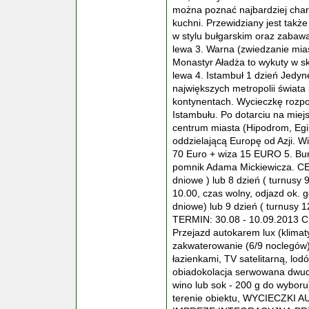
można poznać najbardziej char
kuchni. Przewidziany jest takż
w stylu bułgarskim oraz zabaw
lewa 3. Warna (zwiedzanie mia
Monastyr Aładża to wykuty w sk
lewa 4. Istambuł 1 dzień Jedy
największych metropolii świat
kontynentach. Wycieczkę rozpo
Istambułu. Po dotarciu na miej
centrum miasta (Hipodrom, Egip
oddzielającą Europę od Azji. Wi
70 Euro + wiza 15 EURO 5. Burg
pomnik Adama Mickiewicza. CEN
dniowe ) lub 8 dzień ( turnusy 
10.00, czas wolny, odjazd ok. g
dniowe) lub 9 dzień ( turnusy 
TERMIN: 30.08 - 10.09.2013 C
Przejazd autokarem lux (klimaty
zakwaterowanie (6/9 noclegów)
łazienkami, TV satelitarną, lod
obiadokolacja serwowana dwuda
wino lub sok - 200 g do wybor
terenie obiektu, WYCIECZK