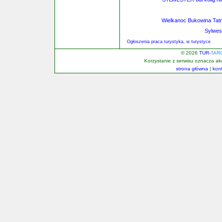
Wielkanoc Bukowina Tat
Sylwes
Ogłoszenia praca turystyka, w turystyce
© 2026
TUR-
TAR
Korzystanie z serwisu oznacza a
strona główna
|
kon