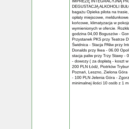
IMPREZĘ INTEGRACYJNĄ PR
DEGUSTACJĄ ALKOHOLI BUŁGA
bagażu Opieka pilota na trasie,
opłaty miejscowe, meldunkowe, 
końcowe, klimatyzacja w pokoj
wymienionych w ofercie. Rozkł
godzina 04,00 Boguszów - Gorc
Przystanek PKS przy Teatrze Dr
Świdnica - Stacja PAliw przy I
Donalds przy Ikea - 06.00 Opole
stacja paliw przy Trzy Stawy - 0
- dowozy ( za dopłatą - koszt 
200 PLN Łódź, Piotrków Trybun
Poznań, Leszno, Zielona Góra 
- 100 PLN Jelenia Góra - Zgorz
minimalnej ilości 10 osób z 1 m