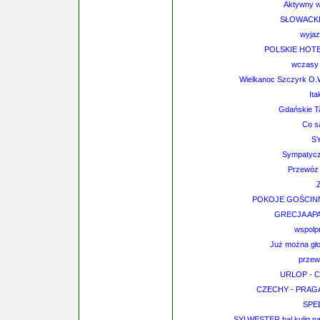
Aktywny w
SŁOWACKI
wyjaz
POLSKIE HOTELE 
wczasy 
Wielkanoc Szczyrk O.
Ita
Gdańskie Ta
Co s
SY
Sympatycz
Przewóz o
POKOJE GOŚCI
GRECJA AP
wspolp
Już można gło
przew
URLOP - Ch
CZECHY - PRAG
SPE
SYLWESTER bal kulig n