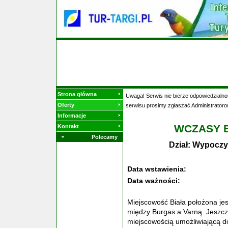
Strona główna
Uwaga! Serwis nie bierze odpowiedzialnoś
Oferty
serwisu prosimy zgłaszać Administratoro
Informacje
WCZASY B
Kontakt
Polecamy
Dział: Wypoczy
Data wstawienia:
Data ważności:
Miejscowość Biała położona jes
między Burgas a Varną. Jeszcze
miejscowością umożliwiającą d