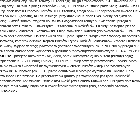
ziałów Młodzieży Powst. (dawny Pl. Andrzeja), druga strona dworca PKP; Jaworzno 22:30,
king przy Hali Wid.-Sport.; Chrzanów 22:50, ul. Trzebińska, stacja paliw Shell; Kraków 23:30 
uży, obok hotelu Cracovia; Tarnów 01:00 (sobota), stacja paliw BP naprzeciwko dworca PKS
szów 02:15 (sobota), Al. Piłsudskiego, przystanek MPK obok UW). Nocny przejazd na
ainę. 2 dzień sobota Przyjazd do LWOWA w godzinach rannych. Zwiedzanie: przejazd
okarem przez miasto - Uniwersytet, Ossolineum, d. kościół św. Elżbiety; następnie pieszo
oki Zamek, cmentarz Łyczakowski i Orląt Lwowskich, katedra grekokatolicka św. Jura. Cz
ny w porze obiadowej. Dalsze zwiedzanie: Opera, spacer Prospektem Swobody do pomnika
kiewicza, katedra Łacińska, Kaplica Boimów, Rynek, kościół Dominikanów, katedra Ormiańs
s wolny. Wyjazd w drogę powrotną w godzinach wieczornych, ok. 21:00. Nocny przejazd. 3
eń sobota Zakończenie wycieczki w godzinach rannych/przedpołudniowych. CENA 179 Zł/O
IERA: - przejazd autokarem (wc, video, barek, klimatyzacja) lub busem (klimatyzacja); -
zpieczenie KL (6000 euro) i NNW (1300 euro); - miejscowego przewodnika; - opiekę pilota.
a nie zawiera świadczeń nie wymienionych w ofercie, biletów wstępu do zwiedzanych
ektów ok. 40 hrywien (ok. 17 zł) płatne dodatkowo u pilota po wymianie na Ukrainie. Ceny
etów mogą ulec zmianie. Do przekroczenia granicy jest wymagany paszport. Kolejność
edzania może ulec zmianie. Istnieje możliwość przesiadki w Katowicach. Przejazd do/z Kato
e być realizowany innym niż autokar środkiem transportu (bus, samochód osobowy).
PRASZAMY