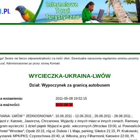
a! Serwis nie bierze odpowiedzialności za treść ofert. Ewentualne naruszenia regulaminu serwisu prosimy
szać Administratorowi po przez stronę Kontakt
WYCIECZKA-UKRAINA-LWÓW
Dział: Wypoczynek za granicą autobusem
ta wstawienia:
2011-05-08 19:52:15
ta ważności:
2011-06-30
AINA- LWÓW " JEDNODNIOWA ". 10.06.2011 - 12.06.2011 ; 26.08.2011 - 28.08.2011 ;
azd z: Katowic, Jaworzna, Chrzanowa. Wyjazdy z innych miast w innych cenach. Ramowy
gram wycieczki: 1 dzień piątek Wyjazd w godz. wieczornych (Wrocław 19:00, ul. Powstańc
, hotel "Wrocław"; Opole 20:15, róg ul. Dubois i 1 Maja, parking; Gliwice 21:15, Pl. Krakowski,
ystanek MPK/PKS; Częstochowa 20:40, ul. Wilsona, przy Filharmonii; Katowice 22:00, Pl.