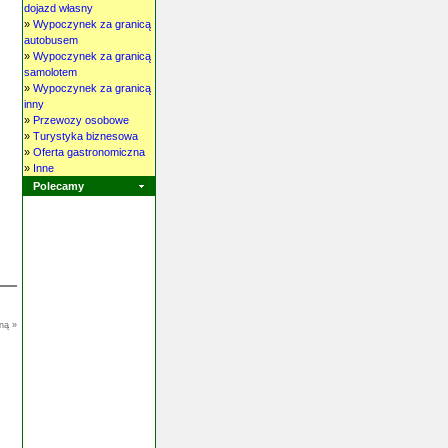
dojazd własny
»
Wypoczynek za granicą
autobusem
»
Wypoczynek za granicą
samolotem
»
Wypoczynek za granicą
inny
»
Przewozy osobowe
»
Turystyka biznesowa
»
Oferta gastronomiczna
»
Inne
Polecamy
ną »