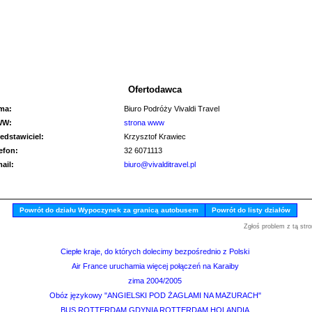
Ofertodawca
rma:
Biuro Podróży Vivaldi Travel
WW:
strona www
edstawiciel:
Krzysztof Krawiec
lefon:
32 6071113
mail:
biuro@vivalditravel.pl
Powrót do działu Wypoczynek za granicą autobusem
Powrót do listy działów
Zgłoś problem z tą stro
Ciepłe kraje, do których dolecimy bezpośrednio z Polski
Air France uruchamia więcej połączeń na Karaiby
zima 2004/2005
Obóz językowy "ANGIELSKI POD ŻAGLAMI NA MAZURACH"
BUS ROTTERDAM GDYNIA ROTTERDAM HOLANDIA