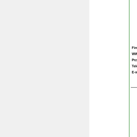
Fi
W
Prz
Te
E-