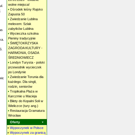
wolne
miejsca!
ul.
Ośrodek leśny Rajsko
;
Zapusta
50
Zwiedzanie Lublina
melexem: Szlak
zabytków
Lublina
as
Wycieczka szkolna
Pieniny
tradycyjnie
ka.
ŚWIĘTOKRZYSKA
ZAGRODA KULTURY -
S.
HARMONIA, OSADA
ŚREDNIOWIECZ
Londyn Turysta - polski
przewodnik wycieczek
po
Londynie
Zwiedzanie Torunia dla
wic
każdego. Dla singli,
rodzin,
seniorów
Tropikalna Plaża w
Karczmie u
Macieja
Bilety do Kopalni Soli w
Wieliczce (tury
ang.)
Restauracja Gramatura
Wrocław
Oferty
»
Wypoczynek w Polsce
»
Wypoczynek za granicą