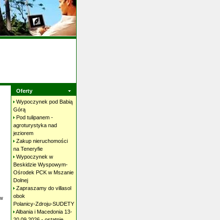
Oferty
Wypoczynek pod Babią
Górą
Pod tulipanem -
agroturystyka nad
jeziorem
Zakup nieruchomości
na
Teneryfie
Wypoczynek w
Beskidzie Wyspowym-
Ośrodek PCK w Mszanie
Dolnej
Zapraszamy do villasol
obok
ów
Polanicy-Zdroju-SUDETY
Albania i Macedonia 13-
20.09.2026 - ostatnie