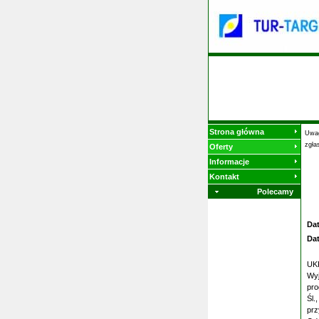
Strona główna
Uwag
zgła
Oferty
Informacje
Kontakt
Polecamy
Da
Da
UKR
Wyj
pro
Śl.
prz