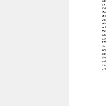
Odd
par
Kał
Rze
Ukr
aut
Wys
wol
Mic
Cza
dzi
ZAW
ube
Cen
obi
bil
zwi
moż
ZA