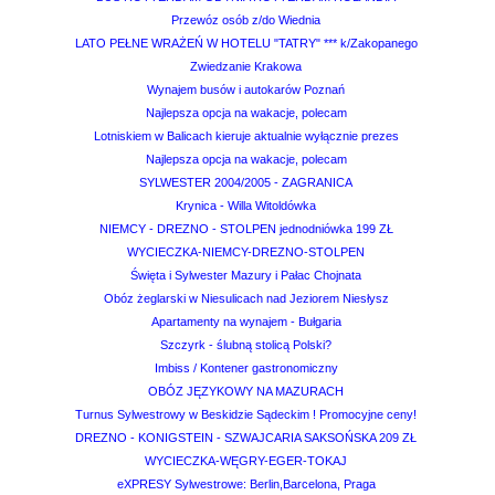
Przewóz osób z/do Wiednia
LATO PEŁNE WRAŻEŃ W HOTELU "TATRY" *** k/Zakopanego
Zwiedzanie Krakowa
Wynajem busów i autokarów Poznań
Najlepsza opcja na wakacje, polecam
Lotniskiem w Balicach kieruje aktualnie wyłącznie prezes
Najlepsza opcja na wakacje, polecam
SYLWESTER 2004/2005 - ZAGRANICA
Krynica - Willa Witoldówka
NIEMCY - DREZNO - STOLPEN jednodniówka 199 ZŁ
WYCIECZKA-NIEMCY-DREZNO-STOLPEN
Święta i Sylwester Mazury i Pałac Chojnata
Obóz żeglarski w Niesulicach nad Jeziorem Niesłysz
Apartamenty na wynajem - Bułgaria
Szczyrk - ślubną stolicą Polski?
Imbiss / Kontener gastronomiczny
OBÓZ JĘZYKOWY NA MAZURACH
Turnus Sylwestrowy w Beskidzie Sądeckim ! Promocyjne ceny!
DREZNO - KONIGSTEIN - SZWAJCARIA SAKSOŃSKA 209 ZŁ
WYCIECZKA-WĘGRY-EGER-TOKAJ
eXPRESY Sylwestrowe: Berlin,Barcelona, Praga