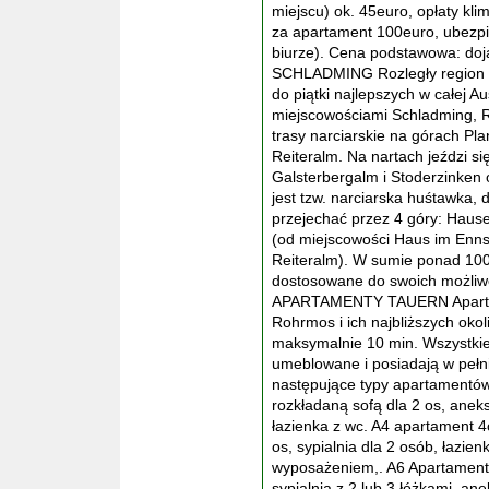
miejscu) ok. 45euro, opłaty kli
za apartament 100euro, ubezpi
biurze). Cena podstawowa: doj
SCHLADMING Rozległy region na
do piątki najlepszych w całej A
miejscowościami Schladming, R
trasy narciarskie na górach Pl
Reiteralm. Na nartach jeździ s
Galsterbergalm i Stoderzinken
jest tzw. narciarska huśtawka, 
przejechać przez 4 góry: Hause
(od miejscowości Haus im Enns
Reiteralm). W sumie ponad 100 
dostosowane do swoich możli
APARTAMENTY TAUERN Apartam
Rohrmos i ich najbliższych okol
maksymalnie 10 min. Wszystki
umeblowane i posiadają w peł
następujące typy apartamentów
rozkładaną sofą dla 2 os, ane
łazienka z wc. A4 apartament 4o
os, sypialnia dla 2 osób, łazi
wyposażeniem,. A6 Apartament 
sypialnia z 2 lub 3 łóżkami, an