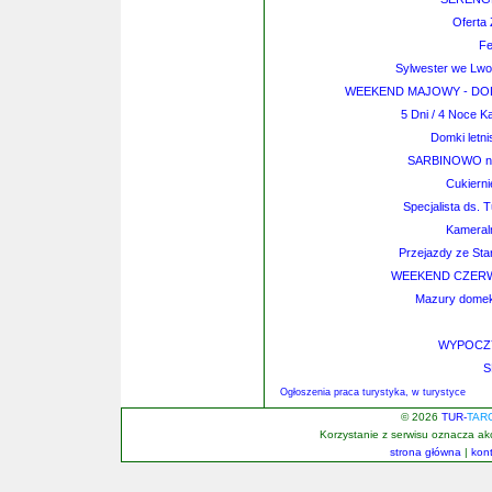
Oferta
Fe
Sylwester we Lwow
WEEKEND MAJOWY - DOLNY 
5 Dni / 4 Noce 
Domki letn
SARBINOWO nad
Cukierni
Specjalista ds. 
Kameral
Przejazdy ze Sta
WEEKEND CZER
Mazury domek
WYPOCZ
S
Ogłoszenia praca turystyka, w turystyce
© 2026
TUR-
TAR
Korzystanie z serwisu oznacza a
strona główna
|
kon