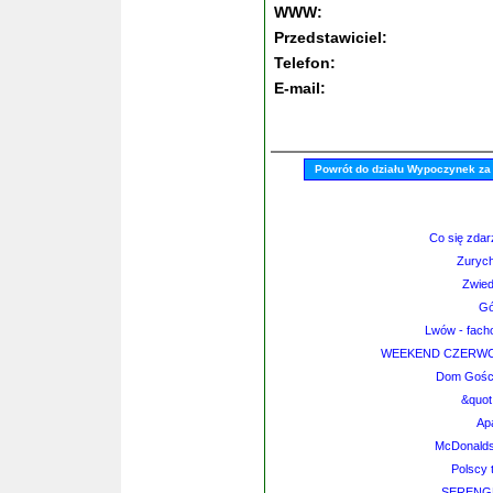
WWW:
Przedstawiciel:
Telefon:
E-mail:
Powrót do działu Wypoczynek za
Co się zdar
Zurych
Zwied
Gó
Lwów - fach
WEEKEND CZERWCO
Dom Gości
&quot
Ap
McDonalds 
Polscy t
SERENG