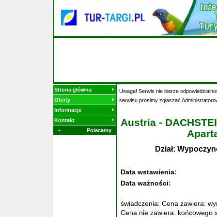
Strona główna
Uwaga! Serwis nie bierze odpowiedzialnoś
Oferty
serwisu prosimy zgłaszać Administratoro
Informacje
Austria - DACHSTE
Kontakt
Polecamy
Apart
Dział: Wypoczyn
Data wstawienia:
Data ważności:
świadczenia: Cena zawiera: w
Cena nie zawiera: końcowego s