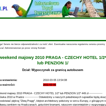
a! Serwis nie bierze odpowiedzialności za treść ofert. Ewentualne naruszenia regulaminu serwisu prosimy
szać Administratorowi po przez stronę Kontakt
weekend majowy 2010 PRAGA - CZECHY HOTEL 1/2
lub PENZION 1/
Dział: Wypoczynek za granicą autobusem
ta wstawienia:
2010-03-05 13:54:08
ta ważności:
2011-03-05
kend majowy 2010 PRAGA - CZECHY HOTEL 1/2* lub PENZION 1/2* 449 zł --------------
ówka 2010 w Pradze -------------- Odwiedziny u naszych południowych sąsiadów będą okaz
podziwiać piękną "Złotą Pragę", klejnot architektury położony w sercu Europy, z górującym 
tawą zamkiem na Hradczanach, gotyckimi bramami, ratuszem staromiejskim z wygrywają