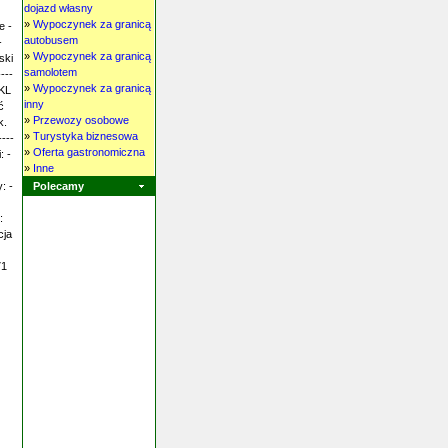
dojazd własny
»
Wypoczynek za granicą
e -
autobusem
-
»
Wypoczynek za granicą
ski
samolotem
---
»
Wypoczynek za granicą
 KL
inny
ć
»
Przewozy osobowe
k.
»
Turystyka biznesowa
----
»
Oferta gastronomiczna
: -
»
Inne
: -
Polecamy
:
cja
71