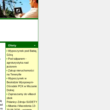
Oferty
Wypoczynek pod Babią
Górą
*
Pod tulipanem -
agroturystyka nad
jeziorem
Zakup nieruchomości
na
Teneryfie
Wypoczynek w
Beskidzie Wyspowym-
Ośrodek PCK w Mszanie
Dolnej
Zapraszamy do villasol
obok
ją
Polanicy-Zdroju-SUDETY
nad
Albania i Macedonia 13-
cym
20.09.2026 - ostatnie