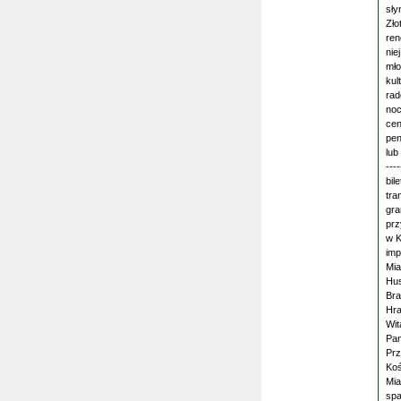
sły
Zło
ren
nie
mło
kul
rad
noc
cen
pen
lub
---
bil
tra
gra
prz
w K
imp
Mia
Hus
Bra
Hra
Wit
Pan
Prz
Koś
Mia
spa