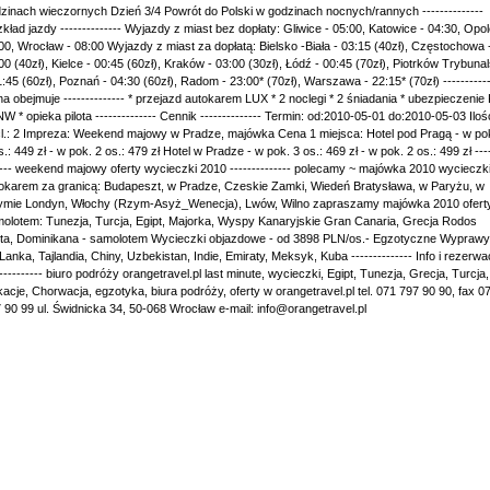
zinach wieczornych Dzień 3/4 Powrót do Polski w godzinach nocnych/rannych --------------
kład jazdy -------------- Wyjazdy z miast bez dopłaty: Gliwice - 05:00, Katowice - 04:30, Opol
00, Wrocław - 08:00 Wyjazdy z miast za dopłatą: Bielsko -Biała - 03:15 (40zł), Częstochowa 
00 (40zł), Kielce - 00:45 (60zł), Kraków - 03:00 (30zł), Łódź - 00:45 (70zł), Piotrków Trybunal
1:45 (60zł), Poznań - 04:30 (60zł), Radom - 23:00* (70zł), Warszawa - 22:15* (70zł) -----------
a obejmuje -------------- * przejazd autokarem LUX * 2 noclegi * 2 śniadania * ubezpieczenie
NW * opieka pilota -------------- Cennik -------------- Termin: od:2010-05-01 do:2010-05-03 Iloś
l.: 2 Impreza: Weekend majowy w Pradze, majówka Cena 1 miejsca: Hotel pod Pragą - w po
s.: 449 zł - w pok. 2 os.: 479 zł Hotel w Pradze - w pok. 3 os.: 469 zł - w pok. 2 os.: 499 zł ---
---- weekend majowy oferty wycieczki 2010 -------------- polecamy ~ majówka 2010 wycieczki
okarem za granicą: Budapeszt, w Pradze, Czeskie Zamki, Wiedeń Bratysława, w Paryżu, w
mie Londyn, Włochy (Rzym-Asyż_Wenecja), Lwów, Wilno zapraszamy majówka 2010 oferty
olotem: Tunezja, Turcja, Egipt, Majorka, Wyspy Kanaryjskie Gran Canaria, Grecja Rodos
ta, Dominikana - samolotem Wycieczki objazdowe - od 3898 PLN/os.- Egzotyczne Wyprawy
 Lanka, Tajlandia, Chiny, Uzbekistan, Indie, Emiraty, Meksyk, Kuba -------------- Info i rezerwa
----------- biuro podróży orangetravel.pl last minute, wycieczki, Egipt, Tunezja, Grecja, Turcja,
acje, Chorwacja, egzotyka, biura podróży, oferty w orangetravel.pl tel. 071 797 90 90, fax 0
 90 99 ul. Świdnicka 34, 50-068 Wrocław e-mail: info@orangetravel.pl