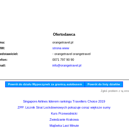
Ofertodawca
rma:
orangetravel.pl
WW:
strona www
edstawiciel:
- orangetravel orangetravel
lefon:
0071 797 90 90
mail:
info@orangetravel.pl
Powrót do działu Wypoczynek za granicą autobusem
Powrót do listy działów
Zgłoś problem z tą stro
Singapore Airlines liderem rankingu Travellers Choice 2019
ZPP: Licznik Strat Lockdownowych pokazuje coraz większe sumy
Kurs Przewodnicki
Zwiedzanie Krakowa
Majówka Last Minute