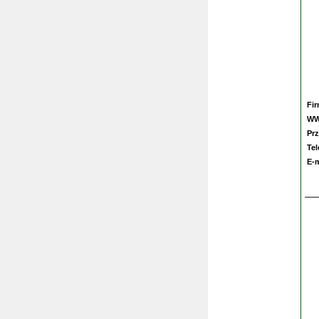
Fi
W
Prz
Te
E-