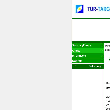
Strona główna
Uwag
zgła
Oferty
Informacje
Kontakt
Polecamy
Da
Da
wee
maj
by 
Weł