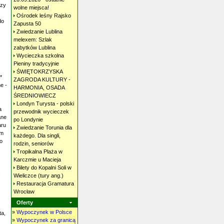
czy
wolne
miejsca!
Ośrodek leśny Rajsko
do
Zapusta
50
Zwiedzanie Lublina
melexem: Szlak
zabytków
Lublina
Wycieczka szkolna
Pieniny
tradycyjnie
ŚWIĘTOKRZYSKA
*
ZAGRODA KULTURY -
ne -
HARMONIA, OSADA
ŚREDNIOWIECZ
Londyn Turysta - polski
a
przewodnik wycieczek
ane
po
Londynie
aru
Zwiedzanie Torunia dla
am
każdego. Dla singli,
go
rodzin,
seniorów
Tropikalna Plaża w
Karczmie u
Macieja
Bilety do Kopalni Soli w
.
Wieliczce (tury
ang.)
Restauracja Gramatura
Wrocław
Oferty
»
Wypoczynek w Polsce
ta,
»
Wypoczynek za granicą