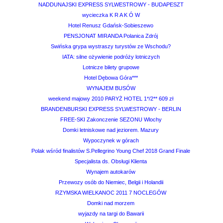
NADDUNAJSKI EXPRESS SYLWESTROWY - BUDAPESZT
wycieczka K R A K Ó W
Hotel Renusz Gdańsk-Sobieszewo
PENSJONAT MIRANDA Polanica Zdrój
Swińska grypa wystraszy turystów ze Wschodu?
IATA: silne ożywienie podróży lotniczych
Lotnicze bilety grupowe
Hotel Dębowa Góra***
WYNAJEM BUSÓW
weekend majowy 2010 PARYŻ HOTEL 1*/2** 609 zł
BRANDENBURSKI EXPRESS SYLWESTROWY - BERLIN
FREE-SKI Zakonczenie SEZONU Wlochy
Domki letniskowe nad jeziorem. Mazury
Wypoczynek w górach
Polak wśród finalistów S.Pellegrino Young Chef 2018 Grand Finale
Specjalista ds. Obsługi Klienta
Wynajem autokarów
Przewozy osób do Niemiec, Belgii i Holandii
RZYMSKA WIELKANOC 2011 7 NOCLEGÓW
Domki nad morzem
wyjazdy na targi do Bawarii