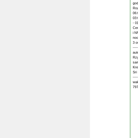
god
Roz
06:
03:
- 0
Cen
i N
noc
3 o
---
aut
Rzy
sam
Kre
Sri
---
wak
797