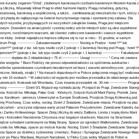
nne kuranty zegarem "Orloj", zdobionym barokowymi rzeźbami kamiennym Mostem Karola 
tą Uliczką. Wspaniały klimat Pragi to efekt harmonii między Pragą romańską, gotycką,
esansową, barokową a współczesną, a także... zamiłowania jej mieszkańców i tych, którzy 
j przybędą do najlepszego na świecie bursztynowego napoju i spontanicznej zabawy. Dla
dych turystów, przybywających ze wszystkich zakątków świata, Praga jest miejscem
towym. Dowodem na atrakcyjność czeskiej stolicy wśród młodych ludzi są ulice wypełnione
osnymi, roześmianymi twarzami, ale również zatłoczone kawiarenki i zawsze wypełnione
ne kluby. Jednak największa impreza odbywa się tu raz w roku - 31 grudnia, w samym
trum Pragi. -------------- Zakwaterowanie -------------- Nocleg w Pradze - hotel */** lub
zion*/** (pokoje z łaz. lub typu studio czyli 2 pokoje + 1 łazienka) Nocleg pod Pragą - hotel */*
 penzion*/** (pokoje z łaz. lub typu studio czyli 2 pokoje + 1 łazienka) -------------- Fakultatyw
---------- dopłata do 2 obiadokolacji + 75 zł -------------- Uwagi -------------- * Cena nie zawiera
etów wstępów. * Biuro Podróży nie ponosi odpowiedzialności za spóźnienia autokarów i
nsferów spowodowane czynnikami niezależnymi od biura ( warunki atmosferyczne , przejści
niczne, blokady, strajki ) * Na trasach dojazdowych w Polsce połączenia mogą być realizow
y min 10 osobach. * W zależności od wyjazdu jest możliwa przesiadka do właściwego autok
atowicach, Krakowie lub Wrocławiu. Czas trwania przesiadek ok. 30 min -------------- Progr
rezy -------------- Dzień 0/1 Wyjazd wg rozkładu jazdy. Przejazd do Pragi. Zwiedzanie Stare
sta: Kościół św. Mikołaja, Pałac Golz - Kińskych, Gotycki Kościół Marii Panny, Pomnik Jana
a. Karolinum - pierwszy Uniwersytet w Europie Środkowej. Przejście Drogą Królewską pod
mę Prochową. Czas wolny, nocleg. Dzień 2 Śniadanie. Zwiedzanie miasta. Przejście na plac
dczański - uroczysta odprawa warty przed Pałacem Prezydenckim. Zwiedzanie Katedry św
a i Zamku Królewskiego. Spacer Złotą Uliczką do wieży Dalibora. Loreta z kopią domu Marii
ny i Kościołem Narodzenia Chrystusa oraz bogatym skarbcem, Klasztor na Strachowie.
ejście schodami zamkowymi na Małą Stranę. Spacer po ogrodach Wallensteina. Zwiedzanie
cioła św. Mikołaja, spacer po moście Karola. Nocleg. Dzień 3 Śniadanie Zwiedzanie Starego
sta Spacer po dzielnicy żydowskiej: cmentarz, Ratusz i Synagoga Zwiedzanie Nowego Mias
cer po Placu Wacława, Muzeum Narodowe, U Fleku Czas wolny Wyjazd do Polski w