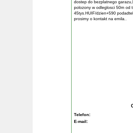
dostep do bezplatnego garazu,k
polozony w odleglosci 50m od 
45tys.HUIF/dzien+590 podadtek
prosimy o kontakt na emila..
Telefon:
E-mail: