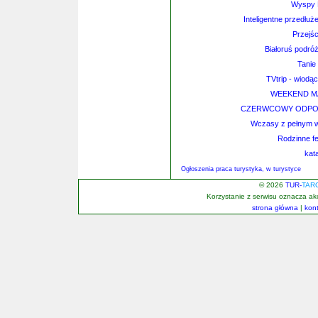
Wyspy K
Inteligentne przedłuż
Przejśc
Białoruś podróż
Tanie
TVtrip - wiodą
WEEKEND MA
CZERWCOWY ODPOC
Wczasy z pełnym w
Rodzinne fe
kat
Ogłoszenia praca turystyka, w turystyce
© 2026
TUR-
TAR
Korzystanie z serwisu oznacza a
strona główna
|
kon