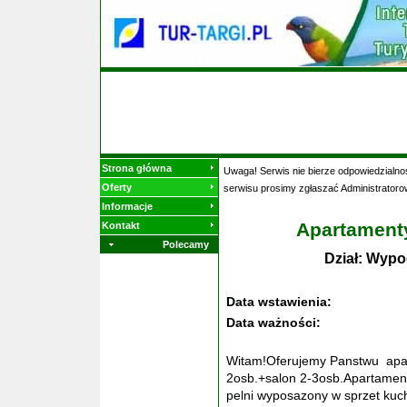
Strona główna
Uwaga! Serwis nie bierze odpowiedzialnoś
Oferty
serwisu prosimy zgłaszać Administratoro
Informacje
Apartament
Kontakt
Polecamy
Dział: Wypo
Data wstawienia:
Data ważności:
Witam!Oferujemy Panstwu apart
2osb.+salon 2-3osb.Apartamen
pelni wyposazony w sprzet kuc