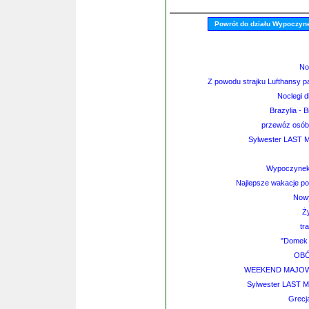
Powrót do działu Wypoczyne
No
Z powodu strajku Lufthansy 
Noclegi d
Brazylia - B
przewóz osó
Sylwester LAST M
Wypoczynek
Najlepsze wakacje pod
Nowy
Ży
tr
"Domek 
OBÓ
WEEKEND MAJOWY
Sylwester LAST 
Grecj