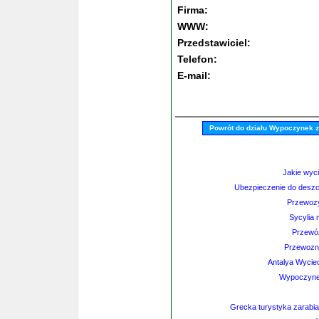
Firma:
WWW:
Przedstawiciel:
Telefon:
E-mail:
Powrót do działu Wypoczynek 
Jakie wyci
Ubezpieczenie do deszczu
Przewozy
Sycylia 
Przewóz
Przewozni
Antalya Wyciec
Wypoczyne
Grecka turystyka zarabia