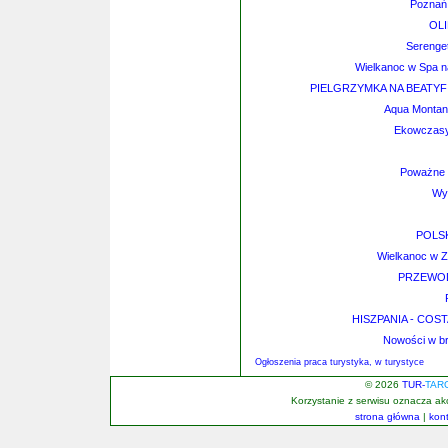
Poznań -
OLI
Serenget
Wielkanoc w Spa n
PIELGRZYMKA NA BEATYFI
Aqua Montan
Ekowczasy
Poważne 
Wy
POLS
Wielkanoc w 
PRZEWOD
HISZPANIA - COSTA
Nowości w bra
Ogłoszenia praca turystyka, w turystyce
© 2026
TUR-
TAR
Korzystanie z serwisu oznacza a
strona główna
|
kon