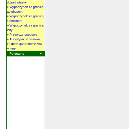
dojazd własny
»
Wypoczynek za granicą
autobusem
»
Wypoczynek za granicą
samolotem
»
Wypoczynek za granicą
inny
»
Przewozy osobowe
»
Turystyka biznesowa
»
Oferta gastronomiczna
»
Inne
Polecamy