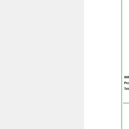
W
Prz
Te