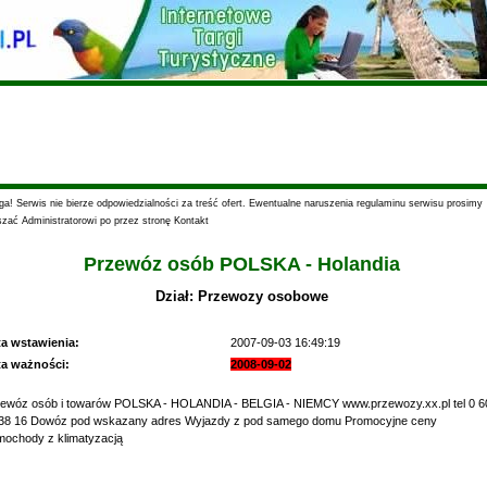
a! Serwis nie bierze odpowiedzialności za treść ofert. Ewentualne naruszenia regulaminu serwisu prosimy
szać Administratorowi po przez stronę Kontakt
Przewóz osób POLSKA - Holandia
Dział: Przewozy osobowe
ta wstawienia:
2007-09-03 16:49:19
ta ważności:
2008-09-02
ewóz osób i towarów POLSKA - HOLANDIA - BELGIA - NIEMCY www.przewozy.xx.pl tel 0 6
38 16 Dowóz pod wskazany adres Wyjazdy z pod samego domu Promocyjne ceny
ochody z klimatyzacją