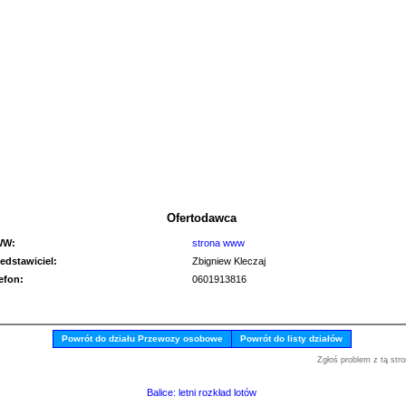
Ofertodawca
WW:
strona www
edstawiciel:
Zbigniew Kleczaj
lefon:
0601913816
Powrót do działu Przewozy osobowe
Powrót do listy działów
Zgłoś problem z tą stro
Balice: letni rozkład lotów