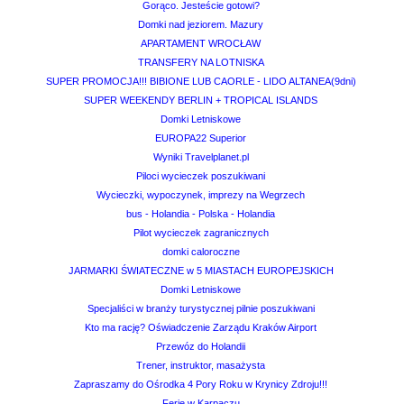
Gorąco. Jesteście gotowi?
Domki nad jeziorem. Mazury
APARTAMENT WROCŁAW
TRANSFERY NA LOTNISKA
SUPER PROMOCJA!!! BIBIONE LUB CAORLE - LIDO ALTANEA(9dni)
SUPER WEEKENDY BERLIN + TROPICAL ISLANDS
Domki Letniskowe
EUROPA22 Superior
Wyniki Travelplanet.pl
Piloci wycieczek poszukiwani
Wycieczki, wypoczynek, imprezy na Wegrzech
bus - Holandia - Polska - Holandia
Pilot wycieczek zagranicznych
domki caloroczne
JARMARKI ŚWIATECZNE w 5 MIASTACH EUROPEJSKICH
Domki Letniskowe
Specjaliści w branży turystycznej pilnie poszukiwani
Kto ma rację? Oświadczenie Zarządu Kraków Airport
Przewóz do Holandii
Trener, instruktor, masażysta
Zapraszamy do Ośrodka 4 Pory Roku w Krynicy Zdroju!!!
Ferie w Karpaczu