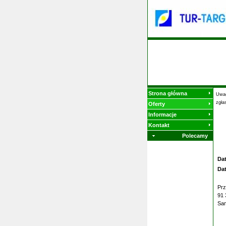
Strona główna
Uwag
zgła
Oferty
Informacje
Kontakt
Polecamy
Da
Da
Prz
91 
Sam