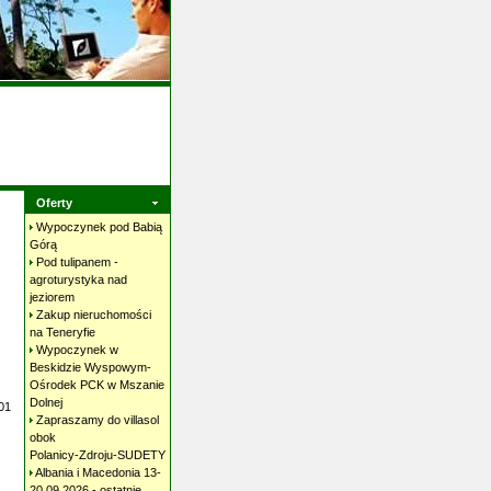
Oferty
Wypoczynek pod Babią
Górą
Pod tulipanem -
agroturystyka nad
jeziorem
Zakup nieruchomości
na
Teneryfie
Wypoczynek w
Beskidzie Wyspowym-
Ośrodek PCK w Mszanie
Dolnej
01
Zapraszamy do villasol
obok
Polanicy-Zdroju-SUDETY
Albania i Macedonia 13-
20.09.2026 - ostatnie