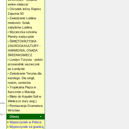
wolne
miejsca!
Ośrodek leśny Rajsko
Zapusta
50
Zwiedzanie Lublina
melexem: Szlak
zabytków
Lublina
Wycieczka szkolna
Pieniny
tradycyjnie
ŚWIĘTOKRZYSKA
ZAGRODA KULTURY -
HARMONIA, OSADA
ŚREDNIOWIECZ
Londyn Turysta - polski
przewodnik wycieczek
po
Londynie
Zwiedzanie Torunia dla
każdego. Dla singli,
rodzin,
seniorów
Tropikalna Plaża w
Karczmie u
Macieja
Bilety do Kopalni Soli w
Wieliczce (tury
ang.)
Restauracja Gramatura
Wrocław
ną »
Oferty
»
Wypoczynek w Polsce
»
Wypoczynek za granicą