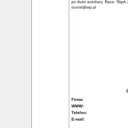
po duże autokary. Baza: Śląsk
tourist@wp.pl
Firma:
WWW:
Telefon:
E-mail: