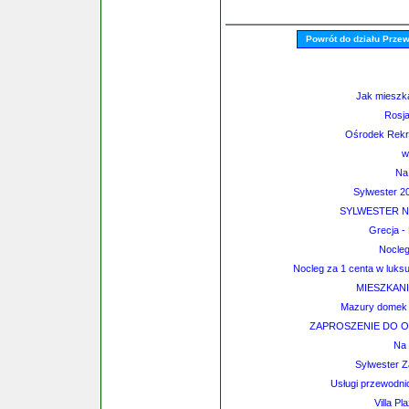
Powrót do działu Prze
Jak mieszka
Rosja
Ośrodek Rekr
w
Na 
Sylwester 2
SYLWESTER NA
Grecja -
Nocleg
Nocleg za 1 centa w luks
MIESZKANI
Mazury domek l
ZAPROSZENIE DO 
Na 
Sylwester Z
Usługi przewodnick
Villa P