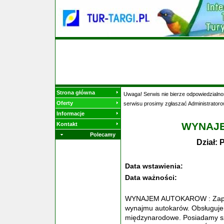
Strona główna
Uwaga! Serwis nie bierze odpowiedzialnoś
Oferty
serwisu prosimy zgłaszać Administratoro
Informacje
WYNAJ
Kontakt
Polecamy
Dział:
Data wstawienia:
Data ważności:
WYNAJEM AUTOKAROW : Zaprasz
wynajmu autokarów. Obsługuje
międzynarodowe. Posiadamy sz