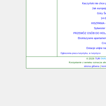
Kaczyński nie chce 
Jak europej
Góry Św
14-0
HISZPANIA -
Sylwester
PRZEWÓZ OSÓB DO HOLAN
Ekskluzywne apartament
Cro
Dotacje unijne na
Ogłoszenia praca turystyka, w turystyce
© 2026
TUR-
TAR
Korzystanie z serwisu oznacza a
strona główna
|
kon