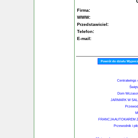
Firma:
WWW:
Przedstawiciel:
Telefon:
E-mail:
Powrót do działu Wypoc
Centralwings 
Święt
Dom Wczasow
JARMARK W SALZ
Przewod
M
FRANCJA AUTOKAREM ZA
Przewodnik i pi