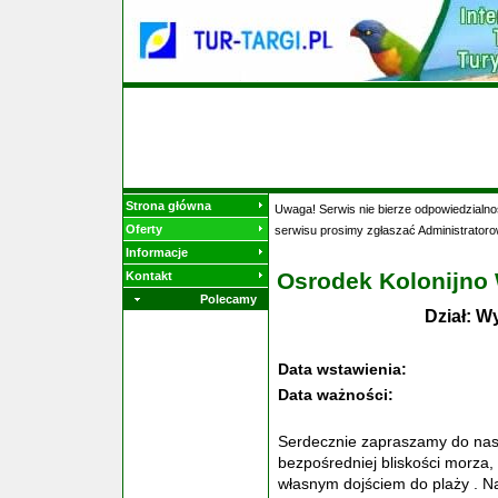
Strona główna
Uwaga! Serwis nie bierze odpowiedzialnoś
Oferty
serwisu prosimy zgłaszać Administratoro
Informacje
Osrodek Kolonijno
Kontakt
Polecamy
Dział: W
Data wstawienia:
Data ważności:
Serdecznie zapraszamy do nas
bezpośredniej bliskości morza,
własnym dojściem do plaży . Na