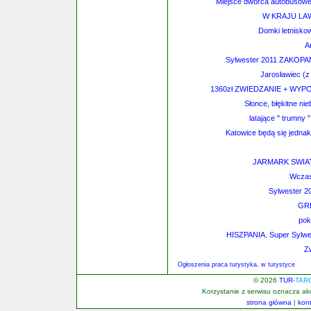
Miejsce dworca autobusowego
W KRAJU LAW
Domki letnisko
A
Sylwester 2011 ZAKOPA
Jarosławiec (
1360zł ZWIEDZANIE + WY
Słonce, błękitne nie
latające " trumny 
Katowice będą się jednak 
JARMARK SWIAT
Wczas
Sylwester 2
GR
pok
HISZPANIA. Super Sylwe
Z
Ogłoszenia praca turystyka, w turystyce
© 2026
TUR-
TAR
Korzystanie z serwisu oznacza a
strona główna
|
kon