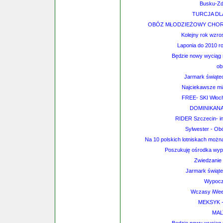
Busku-Zdr
TURCJA DL
OBÓZ MŁODZIEŻOWY CHORWA
Kolejny rok wzro
Laponia do 2010 r
Będzie nowy wyciąg 
ob
Jarmark świątec
Najciekawsze mi
FREE- SKI Włoch
DOMINIKANA
RIDER Szczecin- in
Sylwester - Obó
Na 10 polskich lotniskach możn
Poszukuję ośrodka wy
Zwiedzanie 
Jarmark świąte
Wypocz
Wczasy iWee
MEKSYK 
MAL