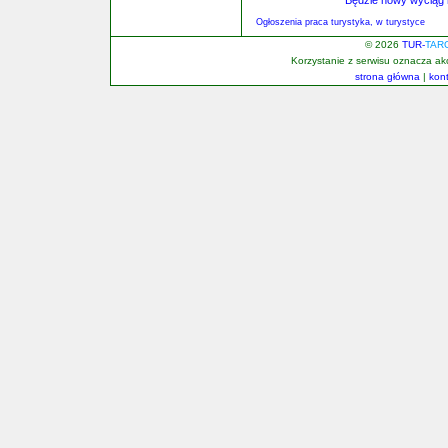
Będzie nowy wyciąg 
Ogłoszenia praca turystyka, w turystyce
© 2026
TUR-
TAR
Korzystanie z serwisu oznacza a
strona główna
|
kon