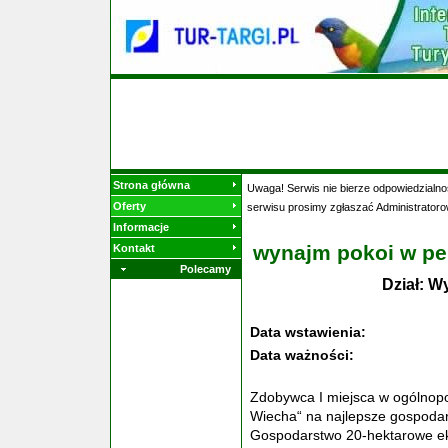
Strona główna
Uwaga! Serwis nie bierze odpowiedzialnoś
Oferty
serwisu prosimy zgłaszać Administratoro
Informacje
wynajm pokoi w pe
Kontakt
Polecamy
Dział: W
Data wstawienia:
Data ważności:
Zdobywca I miejsca w ogólnopol
Wiecha“ na najlepsze gospoda
Gospodarstwo 20-hektarowe e