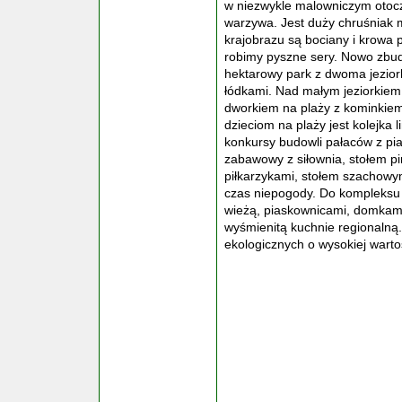
w niezwykle malowniczym otocz
warzywa. Jest duży chruśniak 
krajobrazu są bociany i krowa p
robimy pyszne sery. Nowo zbu
hektarowy park z dwoma jeziork
łódkami. Nad małym jeziorkiem 
dworkiem na plaży z kominkiem 
dzieciom na plaży jest kolejka
konkursy budowli pałaców z pi
zabawowy z siłownia, stołem 
piłkarzykami, stołem szachowym
czas niepogody. Do kompleksu
wieżą, piaskownicami, domkam
wyśmienitą kuchnie regionalną
ekologicznych o wysokiej wartoś