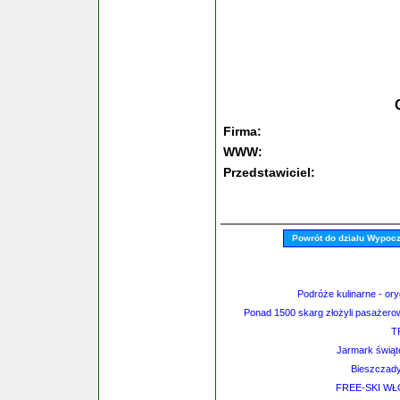
Firma:
WWW:
Przedstawiciel:
Powrót do działu Wypoc
Podróże kulinarne - ory
Ponad 1500 skarg złożyli pasażero
T
Jarmark świąt
Bieszczady
FREE-SKI WŁO