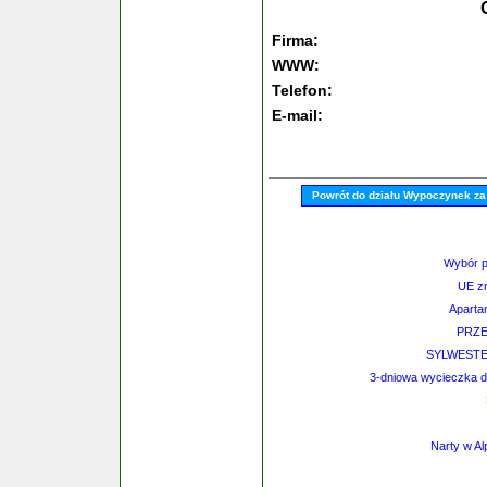
Firma:
WWW:
Telefon:
E-mail:
Powrót do działu Wypoczynek za
Wybór 
UE zn
Aparta
PRZ
SYLWESTE
3-dniowa wycieczka do
Narty w Al