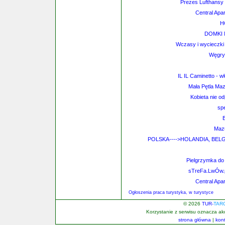
Prezes Lufthansy 
Central Apa
H
DOMKI 
Wczasy i wycieczki
Węgry
IL IL Caminetto - 
Mała Pętla Ma
Kobieta nie o
spe
Mazu
POLSKA---->HOLANDIA, BE
Pielgrzymka do
sTreFa.LwÓw.p
Central Apa
Ogłoszenia praca turystyka, w turystyce
© 2026
TUR-
TAR
Korzystanie z serwisu oznacza a
strona główna
|
kon