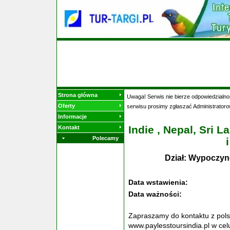
Strona główna
Uwaga! Serwis nie bierze odpowiedzialnoś
Oferty
serwisu prosimy zgłaszać Administratoro
Informacje
Indie , Nepal, Sri 
Kontakt
Polecamy
Dział: Wypoczyn
Data wstawienia:
Data ważności:
Zapraszamy do kontaktu z pols
www.paylesstoursindia.pl w cel