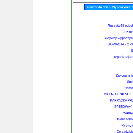
Powrót do działu Wypoczynek 
Ruszyła 59 edycj
Już ni
Aktywny wypoczyn
SłOWACJA - ORA
B
organizacja 
Zakopane ta
Stoi
Hoste
MIELNO-UNIEŚCI
KARPACKA PRZ
SPEEDWAY pr
Warown
Hajduszobos
Rzym, W
Co sadzici