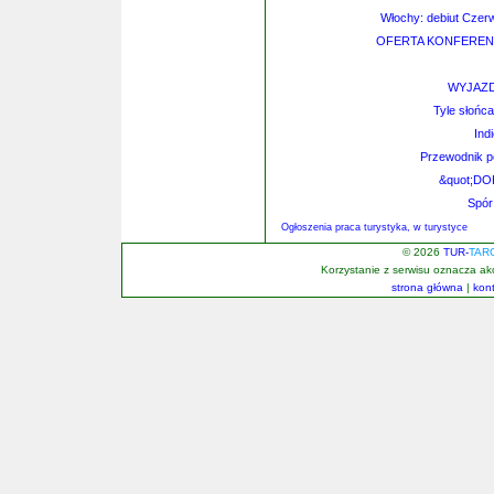
Włochy: debiut Czerw
OFERTA KONFEREN
WYJAZD 
Tyle słońca
Ind
Przewodnik po
&quot;DO
Spór
Ogłoszenia praca turystyka, w turystyce
© 2026
TUR-
TAR
Korzystanie z serwisu oznacza a
strona główna
|
kon