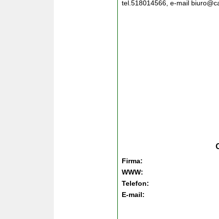
tel.518014566, e-mail biuro@ca
Firma:
WWW:
Telefon:
E-mail: