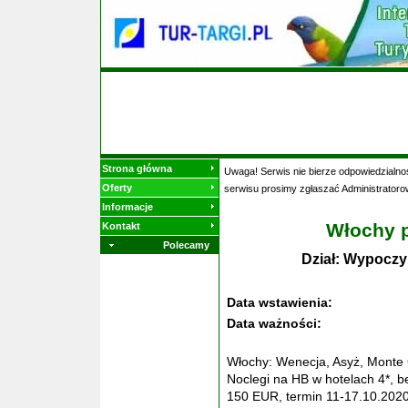
Strona główna
Uwaga! Serwis nie bierze odpowiedzialnoś
Oferty
serwisu prosimy zgłaszać Administratoro
Informacje
Włochy p
Kontakt
Polecamy
Dział: Wypoczy
Data wstawienia:
Data ważności:
Włochy: Wenecja, Asyż, Monte
Noclegi na HB w hotelach 4*, 
150 EUR, termin 11-17.10.202