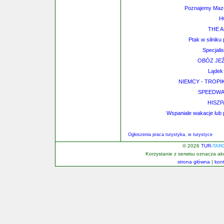
Poznajemy Maz
H
THE 
Ptak w silnik
Specjali
OBÓZ JE
Lądek 
NIEMCY - TROPIK
SPEEDWAY 
HISZP
Wspaniale wakacje lub
Ogłoszenia praca turystyka, w turystyce
© 2026
TUR-
TAR
Korzystanie z serwisu oznacza a
strona główna
|
kon