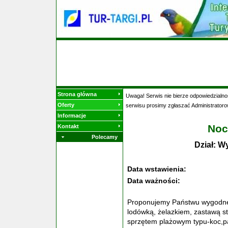
Strona główna
Uwaga! Serwis nie bierze odpowiedzialnoś
Oferty
serwisu prosimy zgłaszać Administratoro
Informacje
Noc
Kontakt
Polecamy
Dział: W
Data wstawienia:
Data ważności:
Proponujemy Państwu wygodne i
lodówką, żelazkiem, zastawą 
sprzętem plażowym typu-koc,p