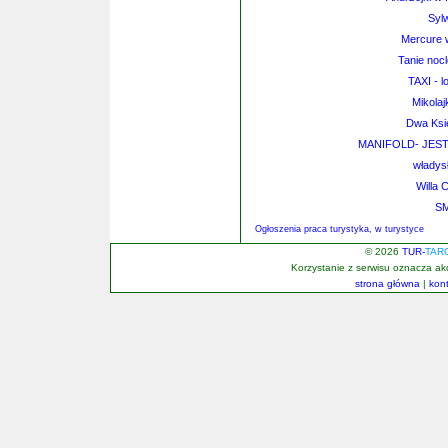
Syl
Mercure 
Tanie noc
TAXI - l
Mikolaj
Dwa Księ
MANIFOLD- JES
władys
Willa 
S
Ogłoszenia praca turystyka, w turystyce
© 2026
TUR-
TAR
Korzystanie z serwisu oznacza a
strona główna
|
kon