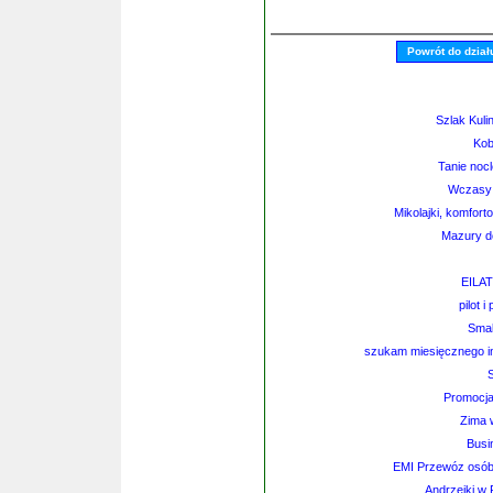
Powrót do dział
Szlak Kuli
Kob
Tanie noc
Wczasy 
Mikolajki, komfort
Mazury d
EILA
pilot 
Smak
szukam miesięcznego i
S
Promocja
Zima 
Busi
EMI Przewóz osób
Andrzejki w 