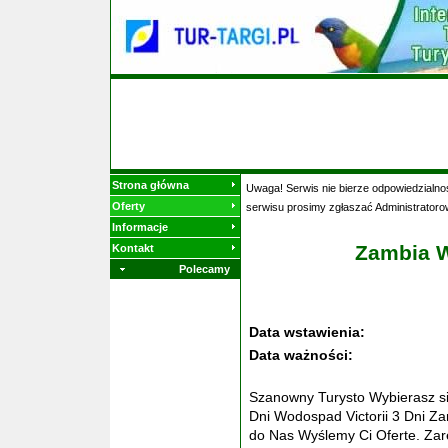
Strona główna
Uwaga! Serwis nie bierze odpowiedzialnoś
Oferty
serwisu prosimy zgłaszać Administratoro
Informacje
Zambia W
Kontakt
Polecamy
Data wstawienia:
Data ważności:
Szanowny Turysto Wybierasz si
Dni Wodospad Victorii 3 Dni Z
do Nas Wyślemy Ci Oferte. Zare