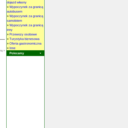
dojazd własny
»
Wypoczynek za granicą
autobusem
»
Wypoczynek za granicą
samolotem
»
Wypoczynek za granicą
inny
»
Przewozy osobowe
»
Turystyka biznesowa
»
Oferta gastronomiczna
»
Inne
ną »
Polecamy