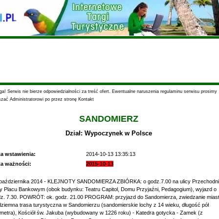
a! Serwis nie bierze odpowiedzialności za treść ofert. Ewentualne naruszenia regulaminu serwisu prosimy
szać Administratorowi po przez stronę Kontakt
SANDOMIERZ
Dział: Wypoczynek w Polsce
ta wstawienia:
2014-10-13 13:35:13
ta ważności:
2015-10-13
października 2014 - KLEJNOTY SANDOMIERZA ZBIÓRKA: o godz.7.00 na ulicy Przechodni
y Placu Bankowym (obok budynku: Teatru Capitol, Domu Przyjaźni, Pedagogium), wyjazd o
z. 7.30. POWRÓT: ok. godz. 21.00 PROGRAM: przyjazd do Sandomierza, zwiedzanie miast
ziemna trasa turystyczna w Sandomierzu (sandomierskie lochy z 14 wieku, długość pół
ometra), Kościół św. Jakuba (wybudowany w 1226 roku) - Katedra gotycka - Zamek (z