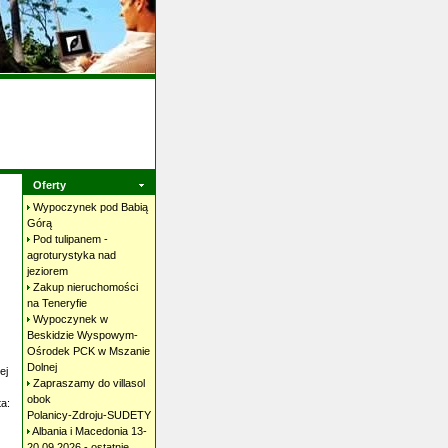
Oferty
Wypoczynek pod Babią
Górą
Pod tulipanem -
agroturystyka nad
jeziorem
Zakup nieruchomości
na
Teneryfie
Wypoczynek w
Beskidzie Wyspowym-
Ośrodek PCK w Mszanie
Dolnej
ej
Zapraszamy do villasol
obok
a:
Polanicy-Zdroju-SUDETY
Albania i Macedonia 13-
20.09.2026 - ostatnie