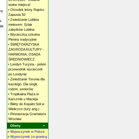
wolne
miejsca!
Ośrodek leśny Rajsko
ny
Zapusta
50
Zwiedzanie Lublina
a
melexem: Szlak
ją:
zabytków
Lublina
Wycieczka szkolna
Pieniny
tradycyjnie
ŚWIĘTOKRZYSKA
ZAGRODA KULTURY -
HARMONIA, OSADA
ŚREDNIOWIECZ
Londyn Turysta - polski
przewodnik wycieczek
po
Londynie
Zwiedzanie Torunia dla
każdego. Dla singli,
rodzin,
seniorów
Tropikalna Plaża w
Karczmie u
Macieja
Bilety do Kopalni Soli w
Wieliczce (tury
ang.)
Restauracja Gramatura
Wrocław
Oferty
»
Wypoczynek w Polsce
»
Wypoczynek za granicą