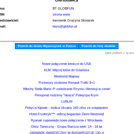
Ofertodawca
rma:
BT GLOBFUN
WW:
strona www
edstawiciel:
kierownik Grażyna Skotarek
mail:
biuro@globfun.pl
Powrót do działu Wypoczynek w Polsce
Powrót do listy działów
Zgłoś problem z tą stro
Nowe połączenie lotnicze do USA
KLM: Więcej lotów do Gdańska
Weekend Majowy
Przewozy osobowe Renault Trafic 8+1
Włochy Stella Maris 4* zwiedzanie Rzymu i Wenecji w cenie!
Pensjonat rodzinny "deaza".Polwyspa Krym
LUBLIN
Pobyt w Kijowie - stolica Ukrainy 160 zl/os ze sniadaniem
Hotel Fryderyk***- odkryj bogactwo Ziemi Kłodzkiej!
Ryanair zapowiada nowe połączenia z Wrocławia
Obóz Taneczny - Grupa Starsza wiek: 14 - 18 lat
JARMARK SWIATECZNY W BUDAPESZCIE 130 zł