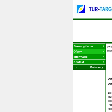
Strona główna
Uwag
zgła
Oferty
Informacje
Kontakt
Polecamy
Da
Da
18 
prz
god
Pod
kil