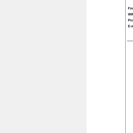
Fi
W
Prz
E-