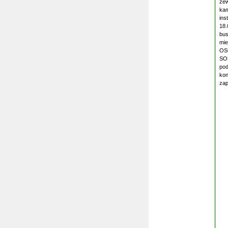
zew
kam
ins
18.
bus
mie
OSO
SOL
pod
kon
zap