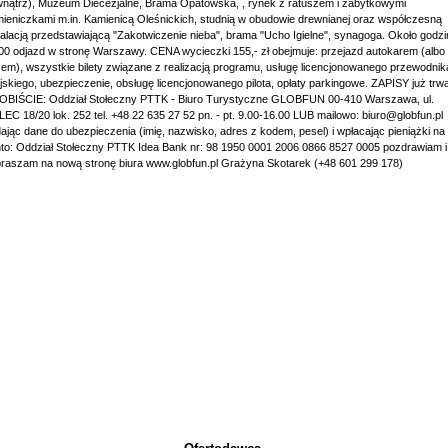
nątrz), Muzeum Diecezjalne, Brama Opatowska, , rynek z ratuszem i zabytkowymi
ieniczkami m.in. Kamienicą Oleśnickich, studnią w obudowie drewnianej oraz współczesną
talacją przedstawiającą "Zakotwiczenie nieba", brama "Ucho Igielne", synagoga. Około godzi
00 odjazd w stronę Warszawy. CENA wycieczki 155,- zł obejmuje: przejazd autokarem (albo
em), wszystkie bilety związane z realizacją programu, usługę licencjonowanego przewodnik
jskiego, ubezpieczenie, obsługę licencjonowanego pilota, opłaty parkingowe. ZAPISY już trwa
BIŚCIE: Oddział Stołeczny PTTK - Biuro Turystyczne GLOBFUN 00-410 Warszawa, ul.
EC 18/20 lok. 252 tel. +48 22 635 27 52 pn. - pt. 9.00-16.00 LUB mailowo: biuro@globfun.pl
ając dane do ubezpieczenia (imię, nazwisko, adres z kodem, pesel) i wpłacając pieniążki na
to: Oddział Stołeczny PTTK Idea Bank nr: 98 1950 0001 2006 0866 8527 0005 pozdrawiam i
raszam na nową stronę biura www.globfun.pl Grażyna Skotarek (+48 601 299 178)