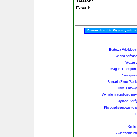
Telefon:
E-mail:
Powrót do działu Wypoczynek za
Budowa Wielkiego
W hiszpańskic
Wczasy
Maguri Transport
Niezapomn
Bułgaria Złote Pias
Obóz zimowy -
Wynajem autobusu tury
Krynica-Zdró
Kto objął stanowisko 
Kotlin
Zwiedzanie mi