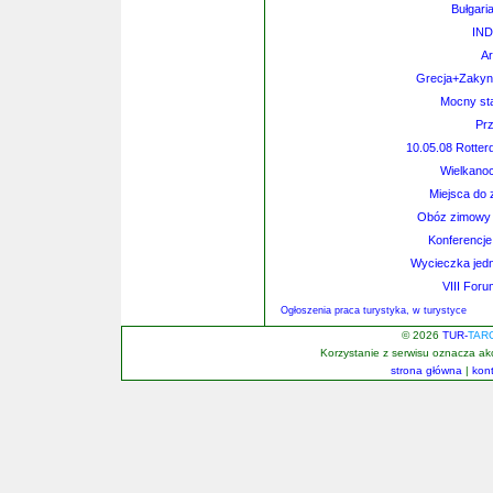
Bułgaria
IND
Ar
Grecja+Zakyn
Mocny sta
Prz
10.05.08 Rotter
Wielkanoc
Miejsca do 
Obóz zimowy - 
Konferencje
Wycieczka jedn
VIII Foru
Ogłoszenia praca turystyka, w turystyce
© 2026
TUR-
TAR
Korzystanie z serwisu oznacza a
strona główna
|
kon