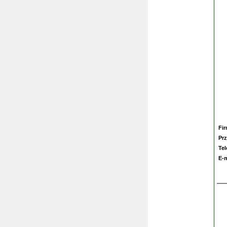
Fi
Prz
Te
E-