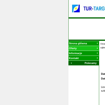
Strona główna
Uwag
zgła
Oferty
Informacje
Kontakt
Polecamy
Da
Da
Lic
szk