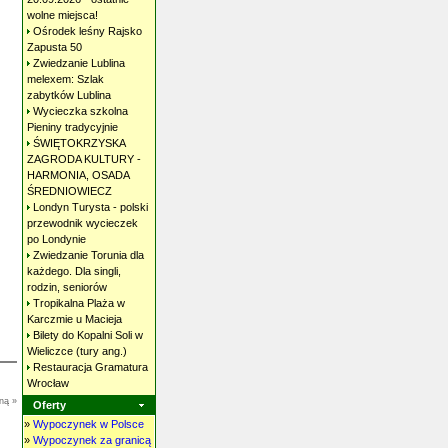
wolne
miejsca!
Ośrodek leśny Rajsko
Zapusta
50
Zwiedzanie Lublina
melexem: Szlak
zabytków
Lublina
Wycieczka szkolna
Pieniny
tradycyjnie
ŚWIĘTOKRZYSKA
ZAGRODA KULTURY -
HARMONIA, OSADA
ŚREDNIOWIECZ
Londyn Turysta - polski
przewodnik wycieczek
po
Londynie
Zwiedzanie Torunia dla
każdego. Dla singli,
rodzin,
seniorów
Tropikalna Plaża w
Karczmie u
Macieja
Bilety do Kopalni Soli w
Wieliczce (tury
ang.)
Restauracja Gramatura
Wrocław
ną »
Oferty
»
Wypoczynek w Polsce
»
Wypoczynek za granicą