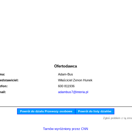
Ofertodawca
rma:
Adam-Bus
edstawiciel:
Właściciel Zenon Hunek
lefon:
600 811936
mail:
adambus7@interia.pl
Powrót do działu Przewozy osobowe
Powrót do listy działów
Zgłoś problem z tą stro
Tarnów wyróżniony przez CNN