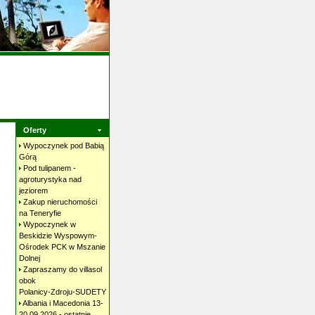
Oferty
Wypoczynek pod Babią
Górą
Pod tulipanem -
agroturystyka nad
jeziorem
Zakup nieruchomości
na
Teneryfie
Wypoczynek w
Beskidzie Wyspowym-
Ośrodek PCK w Mszanie
Dolnej
Zapraszamy do villasol
obok
Polanicy-Zdroju-SUDETY
Albania i Macedonia 13-
20.09.2026 - ostatnie