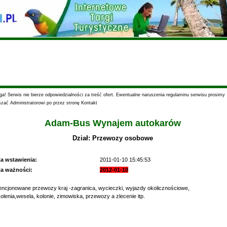
a! Serwis nie bierze odpowiedzialności za treść ofert. Ewentualne naruszenia regulaminu serwisu prosimy
szać Administratorowi po przez stronę Kontakt
Adam-Bus Wynajem autokarów
Dział: Przewozy osobowe
ta wstawienia:
2011-01-10 15:45:53
ta ważności:
2012-01-10
encjonowane przewozy kraj -zagranica, wycieczki, wyjazdy okolicznościowe,
olenia,wesela, kolonie, zimowiska, przewozy a zlecenie itp.