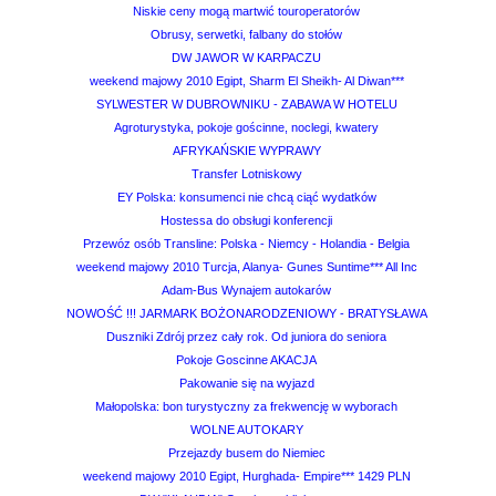
Niskie ceny mogą martwić touroperatorów
Obrusy, serwetki, falbany do stołów
DW JAWOR W KARPACZU
weekend majowy 2010 Egipt, Sharm El Sheikh- Al Diwan***
SYLWESTER W DUBROWNIKU - ZABAWA W HOTELU
Agroturystyka, pokoje gościnne, noclegi, kwatery
AFRYKAŃSKIE WYPRAWY
Transfer Lotniskowy
EY Polska: konsumenci nie chcą ciąć wydatków
Hostessa do obsługi konferencji
Przewóz osób Transline: Polska - Niemcy - Holandia - Belgia
weekend majowy 2010 Turcja, Alanya- Gunes Suntime*** All Inc
Adam-Bus Wynajem autokarów
NOWOŚĆ !!! JARMARK BOŻONARODZENIOWY - BRATYSŁAWA
Duszniki Zdrój przez cały rok. Od juniora do seniora
Pokoje Goscinne AKACJA
Pakowanie się na wyjazd
Małopolska: bon turystyczny za frekwencję w wyborach
WOLNE AUTOKARY
Przejazdy busem do Niemiec
weekend majowy 2010 Egipt, Hurghada- Empire*** 1429 PLN