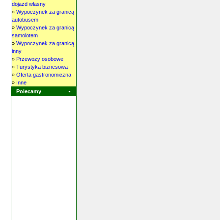
dojazd własny
»
Wypoczynek za granicą
autobusem
»
Wypoczynek za granicą
samolotem
»
Wypoczynek za granicą
inny
»
Przewozy osobowe
»
Turystyka biznesowa
»
Oferta gastronomiczna
»
Inne
Polecamy