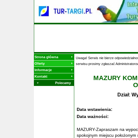
Strona główna
Uwaga! Serwis nie bierze odpowiedzialnoś
Oferty
serwisu prosimy zgłaszać Administratoro
Informacje
MAZURY KOM
Kontakt
Polecamy
O
Dział: W
Data wstawienia:
Data ważności:
MAZURY-Zapraszam na wypoczyn
spokojnym miejscu położonym 