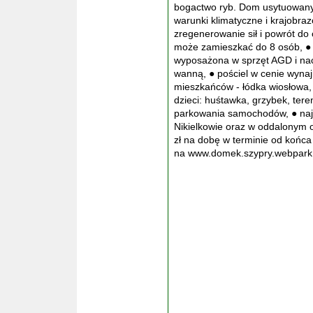
bogactwo ryb. Dom usytuowany 
warunki klimatyczne i krajobr
zregenerowanie sił i powrót d
może zamieszkać do 8 osób, ● z
wyposażona w sprzęt AGD i nacz
wanną, ● pościel w cenie wyna
mieszkańców - łódka wiosłowa, 
dzieci: huśtawka, grzybek, tere
parkowania samochodów, ● najb
Nikielkowie oraz w oddalonym o
zł na dobę w terminie od końca
na www.domek.szypry.webpark.p