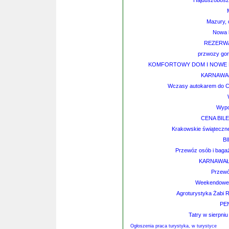
Hajduszoboszl
Mazury, 
Nowa 
REZERW
przwozy gorz
KOMFORTOWY DOM I NOWE D
KARNAWAŁ
Wczasy autokarem do Ch
Wypo
CENA BIL
Krakowskie świąteczne
B
Przewóz osób i bagaż
KARNAWAŁ 
Przewó
Weekendowe Z
Agroturystyka Żabi 
PE
Tatry w sierpni
Ogłoszenia praca turystyka, w turystyce