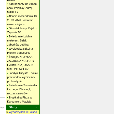
Zapraszamy do villasol
obok Polanicy-Zdroju
SUDETY
Albania i Macedonia 13-
20.09.2026 - ostatnie
wolne
miejsca!
Ośrodek leśny Rajsko
Zapusta
50
Zwiedzanie Lublina
melexem: Szlak
zabytków
Lublina
Wycieczka szkolna
Pieniny
tradycyjnie
ŚWIĘTOKRZYSKA
ZAGRODA KULTURY -
HARMONIA, OSADA
ŚREDNIOWIECZ
Londyn Turysta - polski
przewodnik wycieczek
po
Londynie
Zwiedzanie Torunia dla
każdego. Dla singli,
rodzin,
seniorów
Tropikalna Plaża w
Karczmie u
Macieja
Oferty
oną »
»
Wypoczynek w Polsce