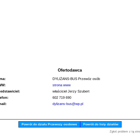
Ofertodawca
rma:
DYLIŻANS-BUS Przewóz osób
WW:
strona www
zedstawiciel:
właściciel Jerzy Szubert
lefon:
602 719 690
mail:
dylizans-bus@wp.pl
Powrót do działu Przewozy osobowe
Powrót do listy działów
Zgłoś problem z tą str