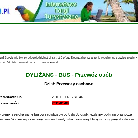
a! Serwis nie bierze odpowiedzialności za treść ofert. Ewentualne naruszenia regulaminu serwisu prosimy
szać Administratorowi po przez stronę Kontakt
DYLIŻANS - BUS - Przewóz osób
Dział: Przewozy osobowe
ta wstawienia:
2010-01-06 17:46:46
ta ważności:
2011-01-06
rujemy szeroka gamę busów i autobusów od 8 do 35 osób, jeździmy po kraju oraz poza
nicami. W ofercie posiadamy również Londyńska Taksówkę którą wozimy pary do ślubów.