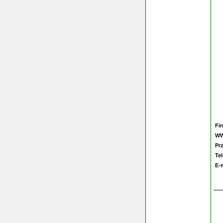
Fi
W
Pr
Te
E-