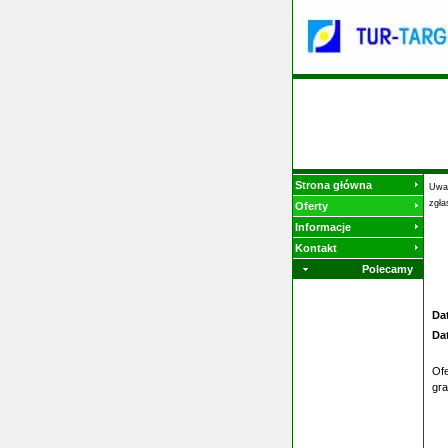
Strona główna
Uwag
zgła
Oferty
Informacje
Kontakt
Polecamy
Da
Da
Ofe
gra