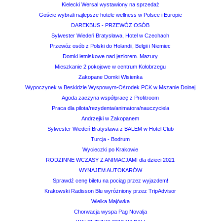
Kielecki Wersal wystawiony na sprzedaż
Goście wybrali najlepsze hotele wellness w Polsce i Europie
DAREKBUS - PRZEWÓZ OSÓB
Sylwester Wiedeń Bratysława, Hotel w Czechach
Przewóz osób z Polski do Holandii, Belgii i Niemiec
Domki letniskowe nad jeziorem. Mazury
Mieszkanie 2 pokojowe w centrum Kołobrzegu
Zakopane Domki Wisienka
Wypoczynek w Beskidzie Wyspowym-Ośrodek PCK w Mszanie Dolnej
Agoda zaczyna współpracę z Profitroom
Praca dla pilota/rezydenta/animatora/nauczyciela
Andrzejki w Zakopanem
Sylwester Wiedeń Bratysława z BALEM w Hotel Club
Turcja - Bodrum
Wycieczki po Krakowie
RODZINNE WCZASY Z ANIMACJAMI dla dzieci 2021
WYNAJEM AUTOKARÓW
Sprawdź cenę biletu na pociąg przez wyjazdem!
Krakowski Radisson Blu wyróżniony przez TripAdvisor
Wielka Majówka
Chorwacja wyspa Pag Novalja