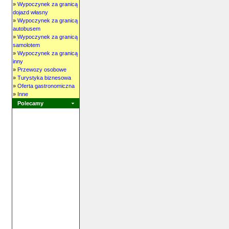
»
Wypoczynek za granicą
dojazd własny
»
Wypoczynek za granicą
autobusem
»
Wypoczynek za granicą
samolotem
»
Wypoczynek za granicą
inny
»
Przewozy osobowe
»
Turystyka biznesowa
»
Oferta gastronomiczna
»
Inne
Polecamy