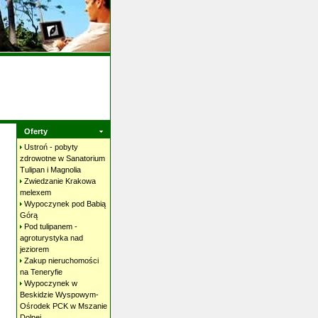
Oferty
Ustroń - pobyty
zdrowotne w Sanatorium
Tulipan i
Magnolia
Zwiedzanie Krakowa
melexem
Wypoczynek pod Babią
Górą
Pod tulipanem -
agroturystyka nad
jeziorem
Zakup nieruchomości
na
Teneryfie
Wypoczynek w
Beskidzie Wyspowym-
Ośrodek PCK w Mszanie
Dolnej