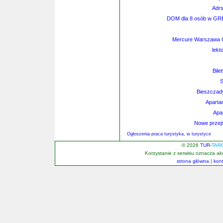
Adrs
DOM dla 8 osób w GRE
Mercure Warszawa C
lekt
Bile
S
Bieszczad
Aparta
Apa
Nowe przej
Ogłoszenia praca turystyka, w turystyce
© 2026
TUR-
TAR
Korzystanie z serwisu oznacza a
strona główna
|
kon