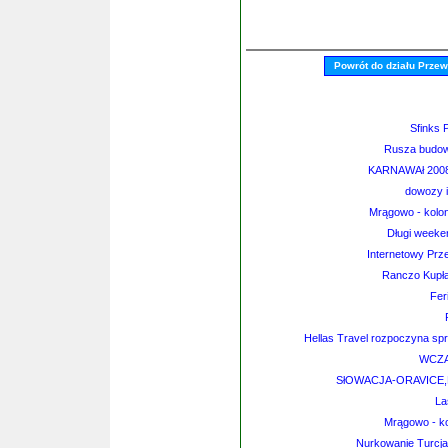
Powrót do działu Prze
Sfinks 
Rusza budow
KARNAWAł 2008
dowozy i 
Mrągowo - kolon
Długi weeke
Internetowy Prz
Ranczo Kupł
Fer
Hellas Travel rozpoczyna spr
WCZA
SłOWACJA-ORAVICE,
La
Mrągowo - ko
Nurkowanie Turcja