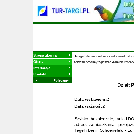
Strona główna
Uwaga! Serwis nie bierze odpowiedzialnoś
Oferty
serwisu prosimy zgłaszać Administratoro
Informacje
Kontakt
Polecamy
Dział:
Data wstawienia:
Data ważności:
Szybko, bezpiecznie, tanio i 
adresu zamieszkania - przejazdy
Tegel i Berlin Schoenefeld - E