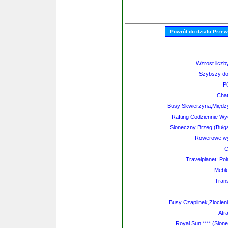
Powrót do działu Prze
Wzrost liczb
Szybszy doj
P
Chat
Busy Skwierzyna,Między
Rafting Codziennie Wy
Słoneczny Brzeg (Bułga
Rowerowe wyc
C
Travelplanet: P
Meble
Tran
Busy Czaplinek,Złocien
Atr
Royal Sun **** (Słon