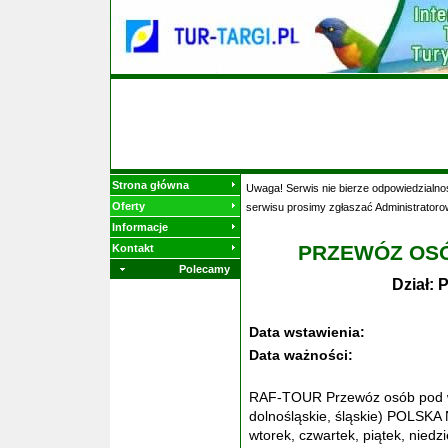
Strona główna
Uwaga! Serwis nie bierze odpowiedzialnoś
Oferty
serwisu prosimy zgłaszać Administratoro
Informacje
PRZEWÓZ OSÓ
Kontakt
Polecamy
Dział:
Data wstawienia:
Data ważności:
RAF-TOUR Przewóz osób pod ws
dolnośląskie, śląskie) POLS
wtorek, czwartek, piątek, niedzi