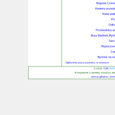
Bogusia Czerw
Kwatery prywat
Nowe połą
Pr
Odkry
Przewodnicy po
Busy Barlinek,Myśl
Tani 
Wypoczynek
Ca
Był ktoś na
Ogłoszenia praca turystyka, w turystyce
© 2026
TUR-
TAR
Korzystanie z serwisu oznacza a
strona główna
|
kon