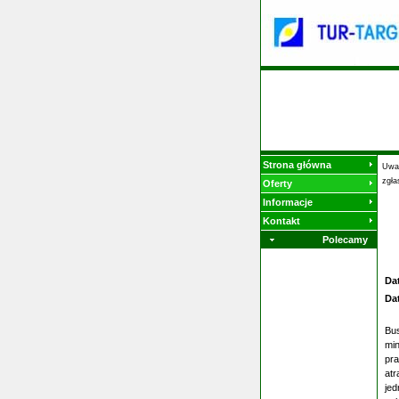
Strona główna
Uwag
zgła
Oferty
Informacje
Kontakt
Polecamy
Da
Da
Bus
min
pra
atr
jed