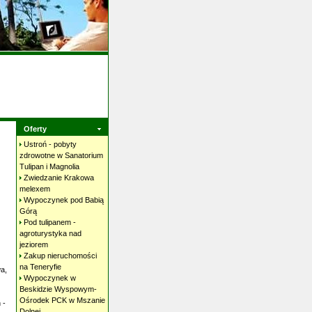
Oferty
Ustroń - pobyty
zdrowotne w Sanatorium
Tulipan i
Magnolia
Zwiedzanie Krakowa
melexem
Wypoczynek pod Babią
Górą
Pod tulipanem -
agroturystyka nad
jeziorem
Zakup nieruchomości
na
Teneryfie
a,
Wypoczynek w
Beskidzie Wyspowym-
Ośrodek PCK w Mszanie
 -
Dolnej