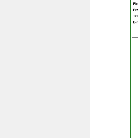
Fi
Pr
Te
E-