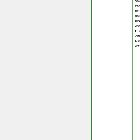
sol
zap
neu
dol
bl
wie
HO
Zna
Nic
wsz