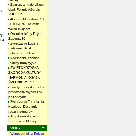
Zapraszamy do villasol
obok Polanicy-Zdroju
n
SUDETY
Albania i Macedonia 13-
ż
20.09.2026 - ostatnie
wolne
miejsca!
Ośrodek leśny Rajsko
ry.
Zapusta
50
 na
Zwiedzanie Lublina
melexem: Szlak
zabytków
Lublina
Wycieczka szkolna
Pieniny
tradycyjnie
ŚWIĘTOKRZYSKA
ZAGRODA KULTURY -
HARMONIA, OSADA
ŚREDNIOWIECZ
Londyn Turysta - polski
przewodnik wycieczek
po
Londynie
Zwiedzanie Torunia dla
każdego. Dla singli,
rodzin,
seniorów
Tropikalna Plaża w
Karczmie u
Macieja
Oferty
»
Wypoczynek w Polsce