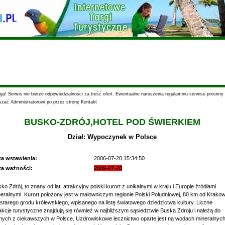
a! Serwis nie bierze odpowiedzialności za treść ofert. Ewentualne naruszenia regulaminu serwisu prosimy
szać Administratorowi po przez stronę Kontakt
BUSKO-ZDRÓJ,HOTEL POD ŚWIERKIEM
Dział: Wypoczynek w Polsce
ta wstawienia:
2006-07-20 15:34:50
ta ważności:
2009-07-20
ko Zdrój, to znany od lat, atrakcyjny polski kurort z unikalnymi w kraju i Europie źródłami
eralnymi. Kurort położony jest w malowniczym regionie Polski Południowej, 80 km od Krakow
starego grodu królewskiego, wpisanego na listę światowego dziedzictwa kultury. Liczne
akcje turystyczne znajdują się również w najbliższym sąsiedztwie Buska Zdroju i należą do
nych z ciekawszych w Polsce. Uzdrowiskowe lecznictwo oparte jest na wodach mineralnych