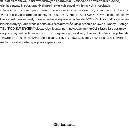
ankach siarczkowo- siarkowodorowych i borowinie. Stosowane są w leczeniu stawów,
alenia stawów kręgosłupa, dyskopatii, rwie kulszowej, w niektórych chorobach
rologicznych, stanach pourazowych, w nadciśnieniu tętniczym, zwężeniach naczyń kończy
nych i chorobach dermatologicznych - łuszczycy. Hotel "POD ŚWIERKIEM", położony jest w
iskim sąsiedztwie romantycznego parku zdrojowego. W hotelu "POD ŚWIERKIEM" są równie
loletnie tradycje. Już trzecie pokolenie restauratorów stale pracuje na swe sukcesy. Dlatego
TEL "POD ŚWIERKIEM" cieszy się nieustannym powodzeniem gości z kraju i z zagranicy.
ny jest z wygodnych pomieszczeń, z oryginalnego wystroju, domowej kuchni i miłej atmosfe
 dziwnego, że stałymi bywalcami od lat są ludzie ze świata kultury i biznesu, ale nie tylko. Tu
ystkich czeka tradycyjna polska gościnność.
Ofertodawca