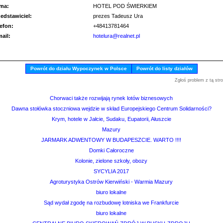
rma:
HOTEL POD ŚWIERKIEM
zedstawiciel:
prezes Tadeusz Ura
lefon:
+48413781464
mail:
hotelura@realnet.pl
Powrót do działu Wypoczynek w Polsce
Powrót do listy działów
Zgłoś problem z tą str
Chorwaci także rozwijają rynek lotów biznesowych
Dawna stołówka stoczniowa wejdzie w skład Europejskiego Centrum Solidarności?
Krym, hotele w Jałcie, Sudaku, Eupatorii, Ałuszcie
Mazury
JARMARK ADWENTOWY W BUDAPESZCIE. WARTO !!!!
Domki Całoroczne
Kolonie, zielone szkoły, obozy
SYCYLIA 2017
Agroturystyka Ostrów Kierwiński - Warmia Mazury
biuro lokalne
Sąd wydał zgodę na rozbudowę lotniska we Frankfurcie
biuro lokalne