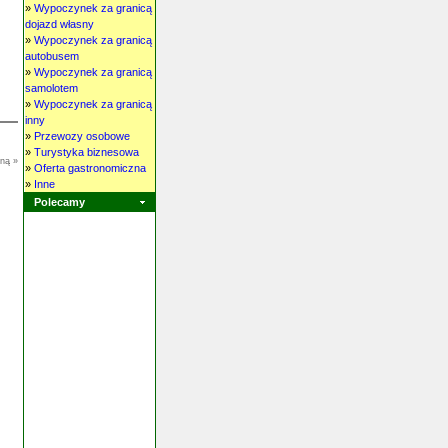
»
Wypoczynek za granicą
dojazd własny
»
Wypoczynek za granicą
autobusem
»
Wypoczynek za granicą
samolotem
»
Wypoczynek za granicą
inny
»
Przewozy osobowe
»
Turystyka biznesowa
oną »
»
Oferta gastronomiczna
»
Inne
Polecamy