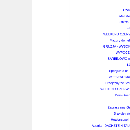
Czwa
Ewakuowa
Oferta
Fe
WEEKEND CZER
Mazury domek
GRUZJA - WYSOK
WYPOCZ
SARBINOWO nad
L
Specjalista ds
WEEKEND MA
Przejazdy ze Sta
WEEKEND CZERWCO
Dom Gości
Zapraszamy Gr
Brakuje rat
Hotelarstwo i
Austria - DACHSTEIN TA