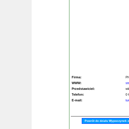
Firma:
P
WWW:
st
Przedstawiciel:
wł
Telefon:
0 
E-mail:
tu
Powrót do działu Wypoczynek 