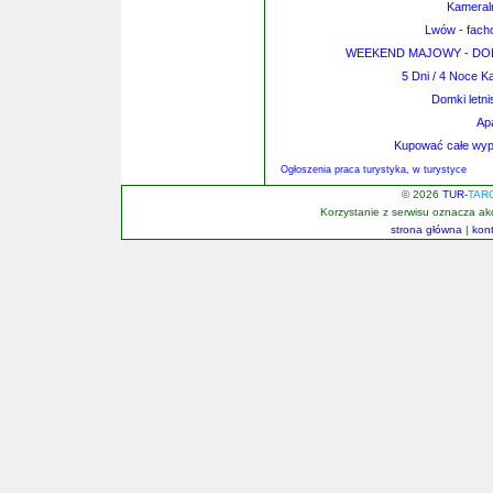
Kameral
Lwów - fach
WEEKEND MAJOWY - DOLNY 
5 Dni / 4 Noce 
Domki letn
Ap
Kupować całe wyp
Ogłoszenia praca turystyka, w turystyce
© 2026
TUR-
TAR
Korzystanie z serwisu oznacza a
strona główna
|
kon