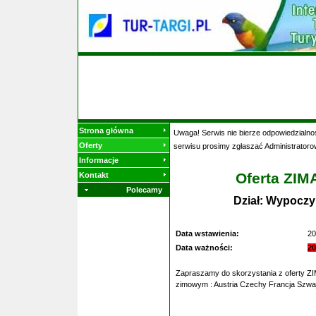
Strona główna
Uwaga! Serwis nie bierze odpowiedzialnoś
Oferty
serwisu prosimy zgłaszać Administratoro
Informacje
Oferta ZIM
Kontakt
Polecamy
Dział: Wypoczy
Data wstawienia:
20
Data ważności:
20
Zapraszamy do skorzystania z oferty Z
zimowym : Austria Czechy Francja Szwa