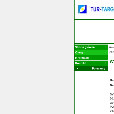
Strona główna
Uwag
zgła
Oferty
Informacje
S
Kontakt
Polecamy
Da
Da
SY
30
wyc
Pow
04: