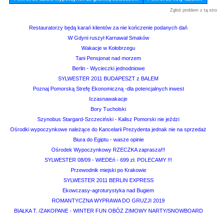
Zgłoś problem z tą str
Restauratorzy będą karań klientów za nie kończenie podanych dań
W Gdyni ruszył Karnawał Smaków
Wakacje w Kołobrzegu
Tani Pensjonat nad morzem
Berlin - Wycieczki jednodniowe
SYLWESTER 2011 BUDAPESZT z BALEM
Poznaj Pomorską Strefę Ekonomiczną -dla potencjalnych inwest
Iczasnawakacje
Bory Tucholski
Szynobus Stargard-Szczeciński - Kalisz Pomorski nie jeździ
Ośrodki wypoczynkowe należące do Kancelarii Prezydenta jednak nie na sprzedaż
Biura do Egiptu - wasze opinie
Ośrodek Wypoczynkowy RZECZKA zaprasza!!!
SYLWESTER 08/09 - WIEDEń - 699 zł. POLECAMY !!!
Przewodnik miejski po Krakowie
SYLWESTER 2011 BERLIN EXPRESS
Ekowczasy-agroturystyka nad Bugiem
ROMANTYCZNA WYPRAWA DO GRUZJI 2019
BIAŁKA T. /ZAKOPANE - WINTER FUN OBÓZ ZIMOWY NARTY/SNOWBOARD