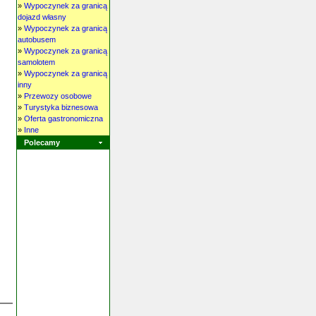
»
Wypoczynek za granicą
dojazd własny
»
Wypoczynek za granicą
autobusem
»
Wypoczynek za granicą
samolotem
»
Wypoczynek za granicą
inny
»
Przewozy osobowe
»
Turystyka biznesowa
»
Oferta gastronomiczna
»
Inne
Polecamy