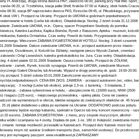
wny Pl. Andrzeja), druga strona dworca PKP; Jaworzno 06:00, parking przy Hali Wid.-Sport.;
zanów 06:20, ul. Trzebińska, stacja paliw Shell; Kraków 07:00 ul. Kałuży, obok hotelu Cracov
nów 08:30, stacja BP naprzeciwko dworca PKS; Rzeszów 09:45, ul. Piłsudskiego, przystan
K obok UW ). Przejazd na Ukrainę. Przyjazd do LWOWA w godzinach popołudniowych.
waterowanie w hotelu (Lwów lub okolice). Obiadokolacja. Nocleg. 2 dzień środa 31.12.2008
iadanie. Zwiedzanie LWOWA, m.in.: Opera, spacer Prospektem Swobody do pomnika
kiewicza, Katedra Łacińska, Kaplica Boimów, Rynek z Ratuszem, Apteka - muzeum, kościół
inikanów, Katedra Ormiańska. Czas wolny. Powrót do hotelu. Przygotowanie do wieczoru
lwestrowego. Wieczorem ZABAWA SYLWESTROWA W HOTELU. Nocleg. 3 dzień czwartek
01.2009 Śniadanie. Dalsze zwiedzanie LWOWA, m.in.: przejazd autokarem przez miasto -
wersytet, Ossolineum, d. Kościół św. Elżbiety; następnie pieszo Wysoki Zamek, cmentarz
zakowski i Orląt Lwowskich, katedra grekokatolicka św. Jura. Czas wolny. Obiadokolacja.
leg. 4 dzień piatek 02.01.2009 Śniadanie. Opuszczenie hotelu. Przejazd do ŻÓŁKWI,
iedzanie - zamek, Rynek, kosciół, synagoga. Powrót do LWOWA, zwiedzanie Muzeum
torycznego Galerii Obrazów, lub Arsenału. Wyjazd w drogę powrotną ok. godz. 19:00-20:00.
ny przejazd. 5 dzień sobota 03.01.2009 Zakończenie wycieczki w godzinach
nych/przedpołudniowych. CENA 899 Zł/OS. ZAWIERA: - przejazd autokarem (wc, video, bar
matyzacja); - 3 noclegi (Lwów lub okolice), pokoje 2,3-os. z łazienką; - 3 śniadania, 2
adokolacje; - zabawa sylwestrowa w hotelu; - ubezpieczenie KL (15000 euro), NNW (2500
o) i bagażu (125 euro); - miejscowego przewodnika; - opiekę pilota. Cena nie zawiera
adczeń nie wymienionych w ofercie, biletów wstępów do zwiedzanych obiektów ok. 45 hryw
. 25 zł) płatne dodatkowo u pilota po wymianie na Ukrainie. DODATKOWO podczas pobytu
ganizowany będzie występ kabaretu, spektakl w Operze lub inny koncert noworoczny - ra
szt 20 euro/os. ZABAWA SYLWESTROWA - z menu, przy zespole muzycznym, alkohol -
elka wódki i szampana na 4 osoby. Dopłata do pok. 1-os. 180 zł. Kolejność zwiedzania może
c zmianie. Istnieje możliwość przesiadki w Katowicach. Przejazd do/z Katowic może być
lizowany innym niż autokar środkiem transportu (bus, samochód osobowy). Do przekroczen
nicy jest wymagany paszport. www.vivalditravel.pl ZAPRASZAMY