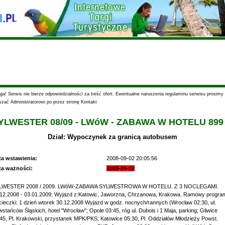
a! Serwis nie bierze odpowiedzialności za treść ofert. Ewentualne naruszenia regulaminu serwisu prosimy
szać Administratorowi po przez stronę Kontakt
YLWESTER 08/09 - LWóW - ZABAWA W HOTELU 899 
Dział: Wypoczynek za granicą autobusem
ta wstawienia:
2008-09-02 20:05:56
ta ważności:
2009-09-02
LWESTER 2008 / 2009. LWóW-ZABAWA SYLWESTROWA W HOTELU. Z 3 NOCLEGAMI.
.12.2008 - 03.01.2009; Wyjazd z:Katowic, Jaworzna, Chrzanowa, Krakowa. Ramowy progra
ieczki: 1 dzień wtorek 30.12.2008 Wyjazd w godz. nocnych/rannych (Wrocław 02:30, ul.
stańców Śląskich, hotel "Wrocław"; Opole 03:45, róg ul. Dubois i 1 Maja, parking; Gliwice
45, Pl. Krakowski, przystanek MPK/PKS; Katowice 05:30, Pl. Oddziałów Młodzieży Powst.