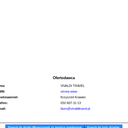
Ofertodawca
rma:
VIVALDI TRAVEL
WW:
strona www
zedstawiciel:
Krzysztof Krawiec
lefon:
032-607-11-13
mail:
biuro@vivalditravel.pl
Powrót do działu Wypoczynek za granicą autobusem
Powrót do listy działów