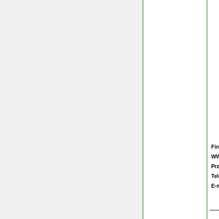
Fi
W
Pr
Te
E-