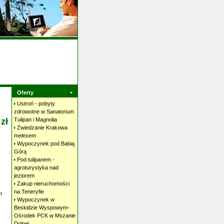
Oferty
Ustroń - pobyty
zdrowotne w Sanatorium
zł
Tulipan i
Magnolia
Zwiedzanie Krakowa
melexem
Wypoczynek pod Babią
Górą
Pod tulipanem -
agroturystyka nad
jeziorem
Zakup nieruchomości
na
Teneryfie
m
Wypoczynek w
Beskidzie Wyspowym-
Ośrodek PCK w Mszanie
Dolnej