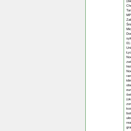
(da
Chr
Tar
MP
Zak
Śn
Mic
Dom
sy
01.
Uni
Łyc
Noc
zw
his
Noc
ran
kli
obi
eur
świ
(ok
zor
ko
but
ule
rea
gra