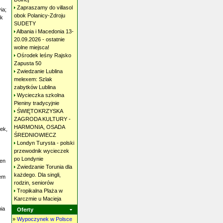
Zapraszamy do villasol
ia;
obok Polanicy-Zdroju
ek
SUDETY
Albania i Macedonia 13-
20.09.2026 - ostatnie
wolne
miejsca!
Ośrodek leśny Rajsko
Zapusta
50
Zwiedzanie Lublina
melexem: Szlak
zabytków
Lublina
Wycieczka szkolna
Pieniny
tradycyjnie
ŚWIĘTOKRZYSKA
ZAGRODA KULTURY -
HARMONIA, OSADA
ek,
ŚREDNIOWIECZ
Londyn Turysta - polski
przewodnik wycieczek
po
Londynie
ien
Zwiedzanie Torunia dla
każdego. Dla singli,
zem
rodzin,
seniorów
Tropikalna Plaża w
Karczmie u
Macieja
ia
Oferty
»
Wypoczynek w Polsce